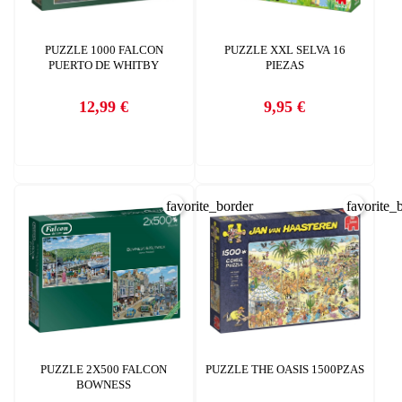
Debe iniciar sesión para guardar productos en su lista de deseos.
AÑADIR A LA LISTA DE DESEOS
PUZZLE 1000 FALCON
PUZZLE XXL SELVA 16
CANCELAR
PUERTO DE WHITBY
PIEZAS
add_circle_outline
Crear nueva lista
CANCELAR
12,99 €
9,95 €
Precio
Precio
INICIAR SESIÓN
CREAR LISTA DE DESEOS
favorite_border
favorite_
PUZZLE 2X500 FALCON
PUZZLE THE OASIS 1500PZAS
BOWNESS