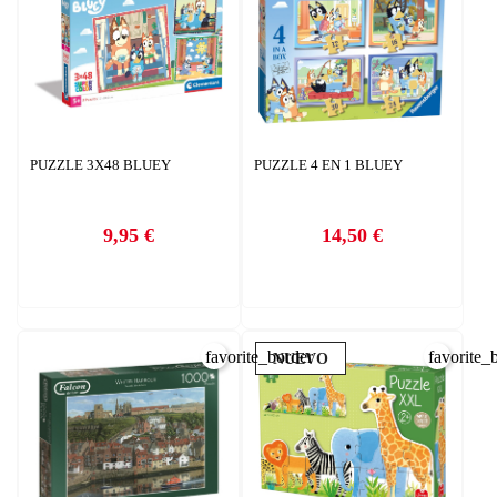
PUZZLE 3X48 BLUEY
PUZZLE 4 EN 1 BLUEY
9,95 €
14,50 €
Precio
Precio
favorite_border
favorite_
NUEVO
CREAR LISTA DE DESEOS
INICIAR SESIÓN
Nombre de la lista de deseos