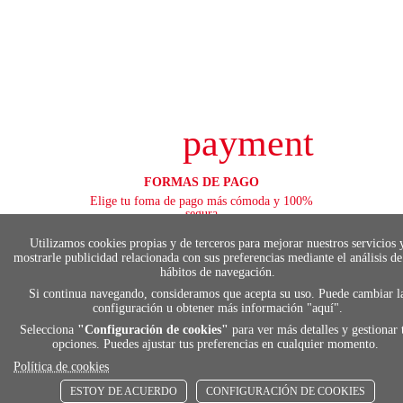
payment
FORMAS DE PAGO
Elige tu foma de pago más cómoda y 100%
segura
Utilizamos cookies propias y de terceros para mejorar nuestros servicios 
mostrarle publicidad relacionada con sus preferencias mediante el análisis de
hábitos de navegación.
local_shippin
Si continua navegando, consideramos que acepta su uso. Puede cambiar l
configuración u obtener más información "
aquí
".
Selecciona
"Configuración de cookies"
para ver más detalles y gestionar 
ENVÍOS RÁPIDOS
opciones. Puedes ajustar tus preferencias en cualquier momento.
De 24 h a 72 h
Política de cookies
ESTOY DE ACUERDO
CONFIGURACIÓN DE COOKIES