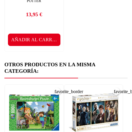
POTTER
13,95 €
Precio
AÑADIR AL CARRITO
OTROS PRODUCTOS EN LA MISMA
CATEGORÍA:
favorite_border
favorite_