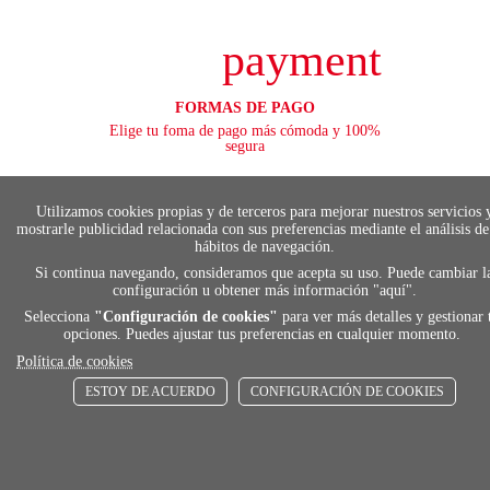
payment
FORMAS DE PAGO
Elige tu foma de pago más cómoda y 100%
segura
Utilizamos cookies propias y de terceros para mejorar nuestros servicios 
mostrarle publicidad relacionada con sus preferencias mediante el análisis de
local_shippin
hábitos de navegación.
Si continua navegando, consideramos que acepta su uso. Puede cambiar l
configuración u obtener más información "
aquí
".
ENVÍOS RÁPIDOS
Selecciona
"Configuración de cookies"
para ver más detalles y gestionar 
De 24 h a 72 h
opciones. Puedes ajustar tus preferencias en cualquier momento.
Política de cookies
ESTOY DE ACUERDO
CONFIGURACIÓN DE COOKIES
store
RECOGE GRATIS
En nuestras tiendas