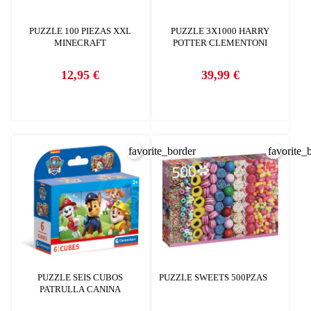
PUZZLE 100 PIEZAS XXL
PUZZLE 3X1000 HARRY
MINECRAFT
POTTER CLEMENTONI
12,95 €
39,99 €
CREAR LISTA DE DESEOS
Precio
Precio
INICIAR SESIÓN
Nombre de la lista de deseos
Debe iniciar sesión para guardar productos en su lista de deseos.
AÑADIR A LA LISTA DE DESEOS
favorite_border
favorite_
CANCELAR
add_circle_outline
Crear nueva lista
CANCELAR
INICIAR SESIÓN
CREAR LISTA DE DESEOS
PUZZLE SEIS CUBOS
PUZZLE SWEETS 500PZAS
PATRULLA CANINA