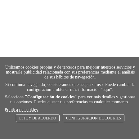
Utilizamos cookies propias y de terceros para mejorar nuestros servicios y
mostrarle publicidad relacionada con sus preferencias mediante el análisis
de sus hábitos de navegación.
Si continua navegando, consideramos que acepta su uso. Puede cambiar la
configuración u obtener más información "
aquí
".
Selecciona
"Configuración de cookies"
para ver más detalles y gestionar
tus opciones. Puedes ajustar tus preferencias en cualquier momento.
Política de cookies
payment
ESTOY DE ACUERDO
CONFIGURACIÓN DE COOKIES
FORMAS DE PAGO
Elige tu foma de pago más cómoda y 100%
segura