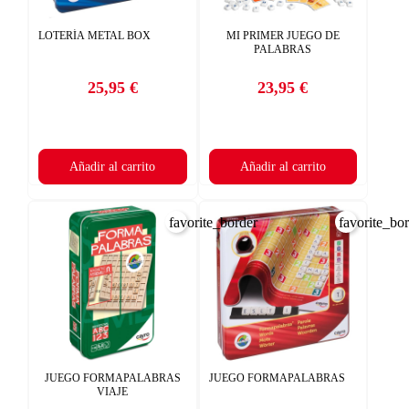
((CANCELTEXT))
CANCELAR
add_circle_outline
Crear nueva lista
CANCELAR
LOTERÍA METAL BOX
MI PRIMER JUEGO DE
PALABRAS
((DELETETEXT))
INICIAR SESIÓN
25,95 €
23,95 €
CREAR LISTA DE DESEOS
Precio
Precio
Añadir al carrito
Añadir al carrito
favorite_border
favorite_bo
JUEGO FORMAPALABRAS
JUEGO FORMAPALABRAS
VIAJE