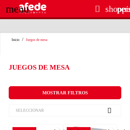
menu

shoppi
per
RECOGIDA EN TIENDA GRATUITA
Inicio
Juegos de mesa
JUEGOS DE MESA
MOSTRAR FILTROS

SELECCIONAR