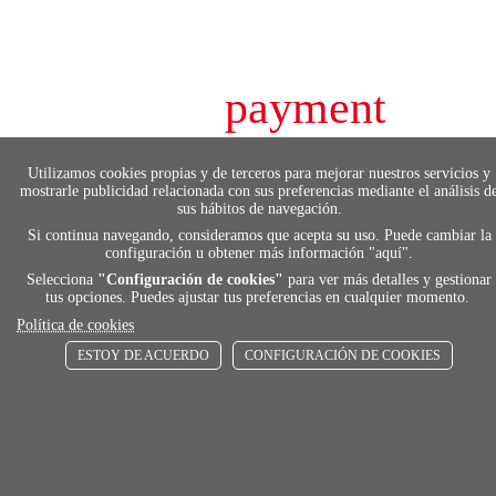
payment
FORMAS DE PAGO
Utilizamos cookies propias y de terceros para mejorar nuestros servicios y
Elige tu foma de pago más cómoda y 100%
mostrarle publicidad relacionada con sus preferencias mediante el análisis d
segura
sus hábitos de navegación.
Si continua navegando, consideramos que acepta su uso. Puede cambiar la
configuración u obtener más información "
aquí
".
Selecciona
"Configuración de cookies"
para ver más detalles y gestionar
local_shippin
tus opciones. Puedes ajustar tus preferencias en cualquier momento.
Política de cookies
ENVÍOS RÁPIDOS
ESTOY DE ACUERDO
CONFIGURACIÓN DE COOKIES
De 24 h a 72 h
store