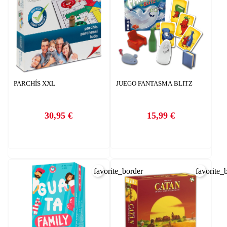
PARCHÍS XXL
JUEGO FANTASMA BLITZ
30,95 €
15,99 €
Precio
Precio
favorite_border
favorite_
CREAR LISTA DE DESEOS
INICIAR SESIÓN