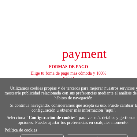
payment
FORMAS DE PAGO
Elige tu foma de pago más cómoda y 100%
segura
Utilizamos cookies propias y de terceros para mejorar nuestros servicios 
mostrarle publicidad relacionada con sus preferencias mediante el análisis de
hábitos de navegación.
local_shippin
Si continua navegando, consideramos que acepta su uso. Puede cambiar l
configuración u obtener más información "
aquí
".
Selecciona
"Configuración de cookies"
para ver más detalles y gestionar 
ENVÍOS RÁPIDOS
opciones. Puedes ajustar tus preferencias en cualquier momento.
De 24 h a 72 h
Política de cookies