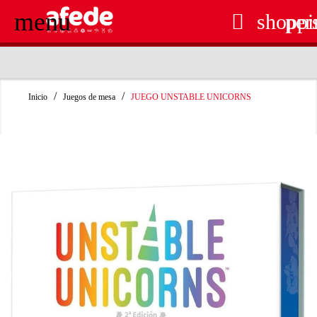
menu

shoppi
per
RECOGIDA EN TIENDA GRATUITA
Inicio
Juegos de mesa
JUEGO UNSTABLE UNICORNS