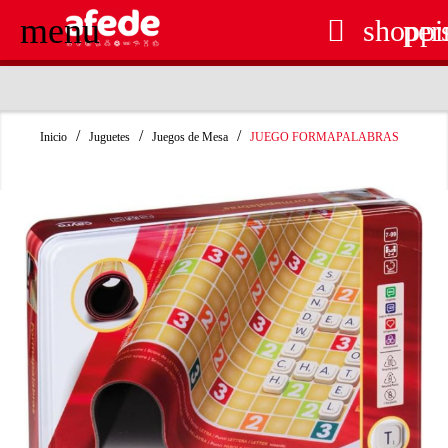
menu

shoppi
per
RECOGIDA EN TIENDA GRATUITA
Inicio
Juguetes
Juegos de Mesa
JUEGO FORMAPALABRAS