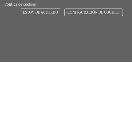
ENVÍOS RÁPIDOS
Política de cookies
De 24 h a 72 h
ESTOY DE ACUERDO
CONFIGURACIÓN DE COOKIES
store
RECOGE GRATIS
Añadir al carrito
Comprar
En nuestras tiendas
Únete a Familia Afede
Entiendo y acepto la
política de privacidad