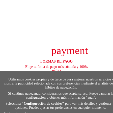
payment
FORMAS DE PAGO
Elige tu foma de pago más cómoda y 100%
segura
Utilizamos cookies propias y de terceros para mejorar nuestros servicios 
mostrarle publicidad relacionada con sus preferencias mediante el análisis de
hábitos de navegación.
local_shippin
Si continua navegando, consideramos que acepta su uso. Puede cambiar l
configuración u obtener más información "
aquí
".
Selecciona
"Configuración de cookies"
para ver más detalles y gestionar 
ENVÍOS RÁPIDOS
opciones. Puedes ajustar tus preferencias en cualquier momento.
De 24 h a 72 h