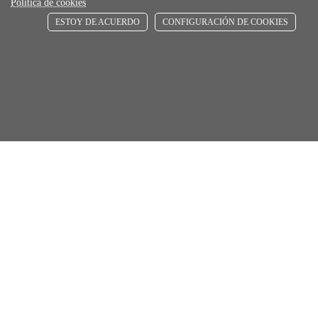
Política de cookies
ESTOY DE ACUERDO
CONFIGURACIÓN DE COOKIES
store
RECOGE GRATIS
En nuestras tiendas
Añadir al carrito
Comprar
Únete a Familia Afede
Entiendo y acepto la
política de privacidad
Suscribirse