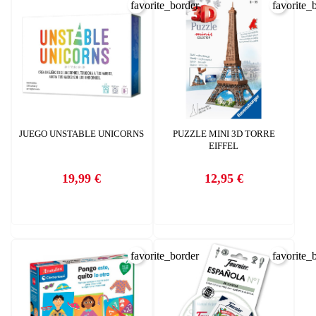
favorite_border
favorite_
JUEGO UNSTABLE UNICORNS
PUZZLE MINI 3D TORRE
EIFFEL
19,99 €
12,95 €
Precio
Precio
favorite_border
favorite_
CREAR LISTA DE DESEOS
INICIAR SESIÓN