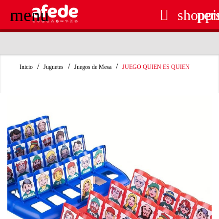
menu

shoppi
per
RECOGIDA EN TIENDA GRATUITA
Inicio
Juguetes
Juegos de Mesa
JUEGO QUIEN ES QUIEN