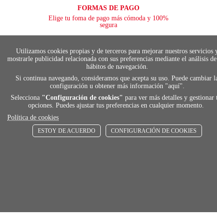
FORMAS DE PAGO
Elige tu foma de pago más cómoda y 100%
segura
Utilizamos cookies propias y de terceros para mejorar nuestros servicios 
mostrarle publicidad relacionada con sus preferencias mediante el análisis de
local_shippin
hábitos de navegación.
Si continua navegando, consideramos que acepta su uso. Puede cambiar l
configuración u obtener más información "
aquí
".
ENVÍOS RÁPIDOS
Selecciona
"Configuración de cookies"
para ver más detalles y gestionar 
De 24 h a 72 h
opciones. Puedes ajustar tus preferencias en cualquier momento.
Política de cookies
ESTOY DE ACUERDO
CONFIGURACIÓN DE COOKIES
store
RECOGE GRATIS
En nuestras tiendas
Añadir al carrito
Comprar