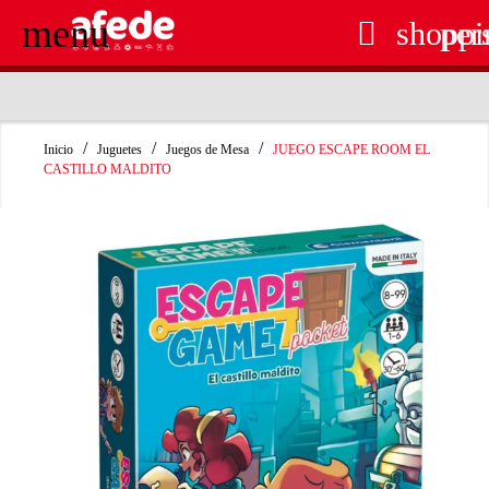
menu

shoppi
per
RECOGIDA EN TIENDA GRATUITA
Inicio
Juguetes
Juegos de Mesa
JUEGO ESCAPE ROOM EL
CASTILLO MALDITO