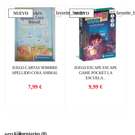
favorite_border
favorite_
NUEVO
NUEVO
JUEGO CARTAS NOMBRE
JUEGO ESCAPE ESCAPE
APELLIDO COSA ANIMAL
GAME POCKET LA
ESCUELA...
7,99 €
9,99 €
Precio
Precio
email
Comentarios (0)