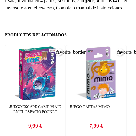
1 sala, dividida en 4 partes, 30 cartas, 2 objetos, 4 fichas (4 en el
anverso y 4 en el reverso), Completo manual de instrucciones
PRODUCTOS RELACIONADOS
favorite_border
favorite_
JUEGO ESCAPE GAME VIAJE
JUEGO CARTAS MIMO
EN EL ESPACIO POCKET
9,99 €
7,99 €
Precio
Precio