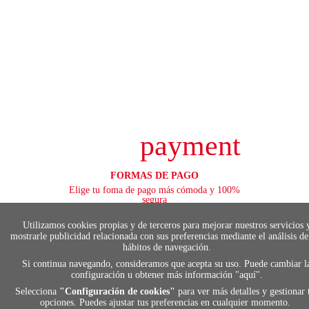
payment
FORMAS DE PAGO
Elige tu foma de pago más cómoda y 100%
segura
Utilizamos cookies propias y de terceros para mejorar nuestros servicios 
mostrarle publicidad relacionada con sus preferencias mediante el análisis de
hábitos de navegación.
local_shippin
Si continua navegando, consideramos que acepta su uso. Puede cambiar l
configuración u obtener más información "
aquí
".
Selecciona
"Configuración de cookies"
para ver más detalles y gestionar 
ENVÍOS RÁPIDOS
opciones. Puedes ajustar tus preferencias en cualquier momento.