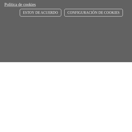
De 24 h a 72 h
Política de cookies
ESTOY DE ACUERDO
CONFIGURACIÓN DE COOKIES
store
RECOGE GRATIS
En nuestras tiendas
Añadir al carrito
Comprar
Únete a Familia Afede
Entiendo y acepto la
política de privacidad