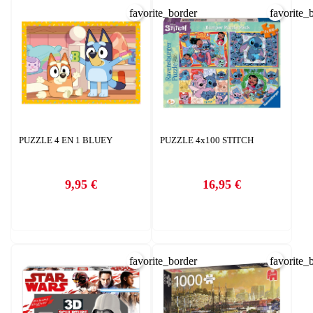
favorite_border
favorite_
PUZZLE 4 EN 1 BLUEY
PUZZLE 4x100 STITCH
9,95 €
16,95 €
Precio
Precio
favorite_border
favorite_
CREAR LISTA DE DESEOS
INICIAR SESIÓN