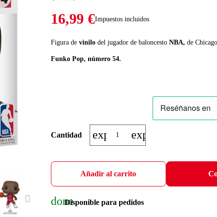
16,99 €
Impuestos incluidos
Figura de
vinilo
del jugador de baloncesto
NBA,
de Chicago
Funko Pop,
número 54.
expand_more
expand_less
Cantidad
Añadir al carrito
Co
done
NEXT
Disponible para pedidos