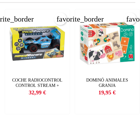
rite_border
favorite_border
favo
COCHE RADIOCONTROL
DOMINÓ ANIMALES
CONTROL STREAM +
GRANJA
32,99 €
19,95 €
Precio
Precio