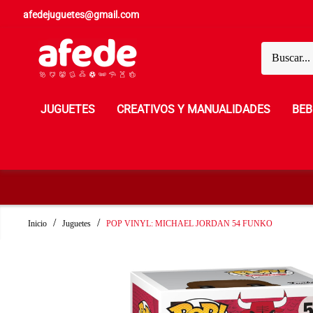
afedejuguetes@gmail.com
JUGUETES
CREATIVOS Y MANUALIDADES
BEB
Inicio
Juguetes
POP VINYL: MICHAEL JORDAN 54 FUNKO