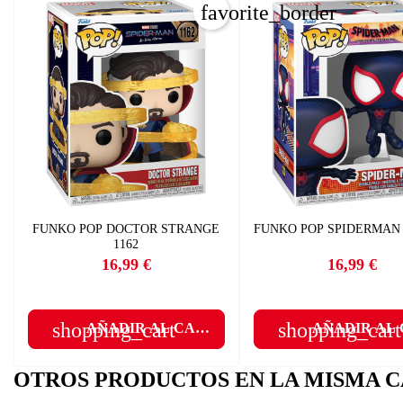
favorite_border
FUNKO POP DOCTOR STRANGE
FUNKO POP SPIDERMAN 
1162
16,99 €
16,99 €
Precio
Precio
shopping_cart
shopping_cart
AÑADIR AL CARRITO
AÑADIR AL
OTROS PRODUCTOS EN LA MISMA C