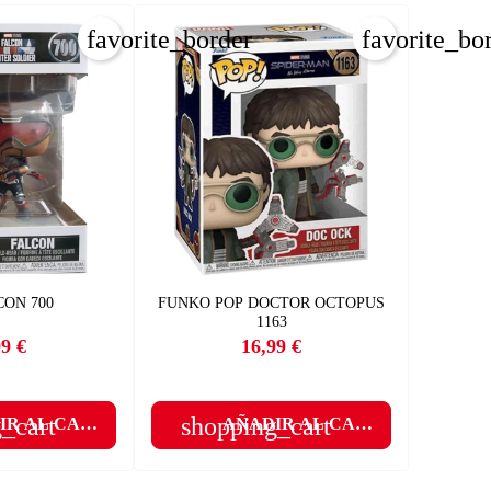
favorite_border
favorite_bo
×
×
CON 700
FUNKO POP DOCTOR OCTOPUS
1163
99 €
16,99 €
Precio
Precio
×
_cart
shopping_cart
IR AL CARRITO
AÑADIR AL CARRITO