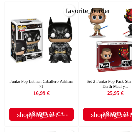
favorite_border
C
Funko Pop Batman Caballero Arkham
Set 2 Funko Pop Pack Star
I
71
Darth Maul y...
16,99 €
25,95 €
Nom
Precio
Precio
Deb
A
shopping_cart
shopping_cart
AÑADIR AL CARRITO
AÑADIR AL
add