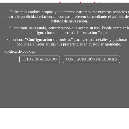
local_shippin
Utilizamos cookies propias y de terceros para mejorar nuestros servicios 
mostrarle publicidad relacionada con sus preferencias mediante el análisis de
ENVÍOS RÁPIDOS
hábitos de navegación.
De 24 h a 72 h
Si continua navegando, consideramos que acepta su uso. Puede cambiar l
configuración u obtener más información "
aquí
".
Selecciona
"Configuración de cookies"
para ver más detalles y gestionar 
opciones. Puedes ajustar tus preferencias en cualquier momento.
store
Política de cookies
ESTOY DE ACUERDO
CONFIGURACIÓN DE COOKIES
RECOGE GRATIS
En nuestras tiendas
Añadir al carrito
Comprar
Únete a Familia Afede