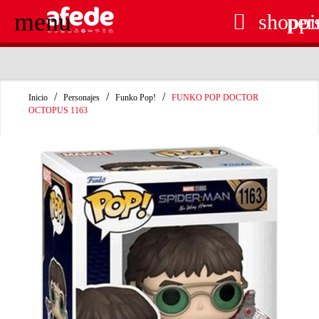
menu

shoppi
per
RECOGIDA EN TIENDA GRATUITA
Inicio
Personajes
Funko Pop!
FUNKO POP DOCTOR
OCTOPUS 1163