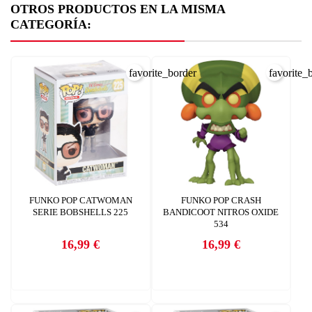
OTROS PRODUCTOS EN LA MISMA
CATEGORÍA:
CREAR LISTA DE DESEOS
INICIAR SESIÓN
Nombre de la lista de deseos
favorite_border
favorite_
Debe iniciar sesión para guardar productos en su lista de deseos.
AÑADIR A LA LISTA DE DESEOS
CANCELAR
add_circle_outline
Crear nueva lista
CANCELAR
INICIAR SESIÓN
CREAR LISTA DE DESEOS
FUNKO POP CATWOMAN
FUNKO POP CRASH
SERIE BOBSHELLS 225
BANDICOOT NITROS OXIDE
534
16,99 €
16,99 €
Precio
Precio