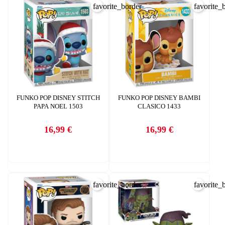
favorite_border
favorite_
FUNKO POP DISNEY STITCH
FUNKO POP DISNEY BAMBI
PAPA NOEL 1503
CLASICO 1433
16,99 €
16,99 €
Precio
Precio
favorite_border
favorite_