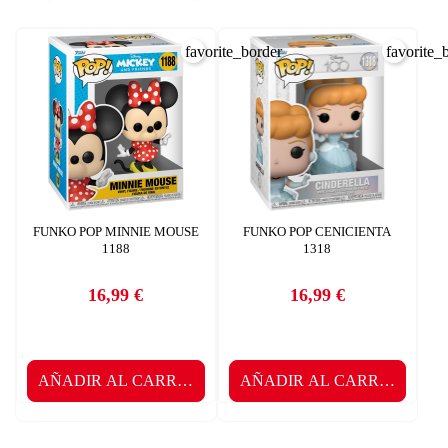
favorite_border
favorite_
FUNKO POP MINNIE MOUSE
FUNKO POP CENICIENTA
1188
1318
16,99 €
16,99 €
Precio
Precio
AÑADIR AL CARRITO
AÑADIR AL CARRITO