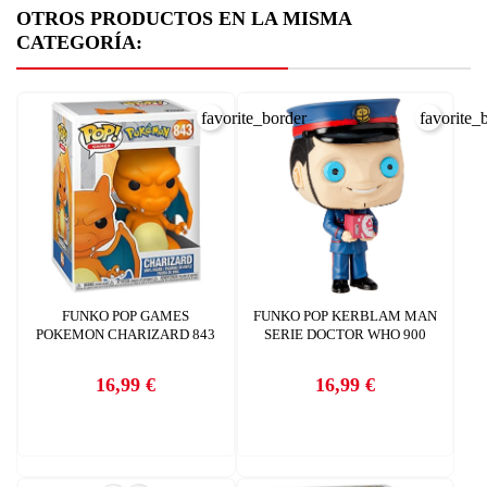
OTROS PRODUCTOS EN LA MISMA
CATEGORÍA:
favorite_border
favorite_
CREAR LISTA DE DESEOS
INICIAR SESIÓN
FUNKO POP GAMES
FUNKO POP KERBLAM MAN
POKEMON CHARIZARD 843
SERIE DOCTOR WHO 900
Nombre de la lista de deseos
Debe iniciar sesión para guardar productos en su lista de deseos.
AÑADIR A LA LISTA DE DESEOS
16,99 €
16,99 €
Precio
Precio
CANCELAR
add_circle_outline
Crear nueva lista
CANCELAR