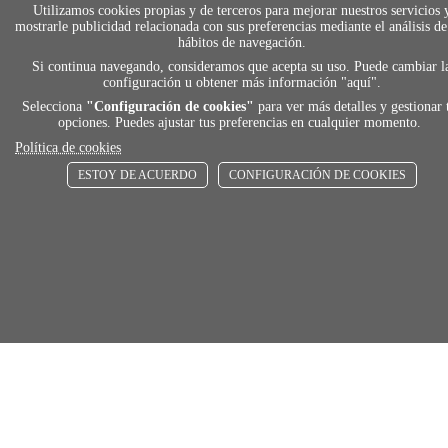
Utilizamos cookies propias y de terceros para mejorar nuestros servicios 
local_shippin
mostrarle publicidad relacionada con sus preferencias mediante el análisis de
hábitos de navegación.
Si continua navegando, consideramos que acepta su uso. Puede cambiar l
ENVÍOS RÁPIDOS
configuración u obtener más información "
aquí
".
De 24 h a 72 h
Selecciona
"Configuración de cookies"
para ver más detalles y gestionar 
opciones. Puedes ajustar tus preferencias en cualquier momento.
Política de cookies
store
ESTOY DE ACUERDO
CONFIGURACIÓN DE COOKIES
RECOGE GRATIS
En nuestras tiendas
Añadir al carrito
Comprar
Únete a Familia Afede