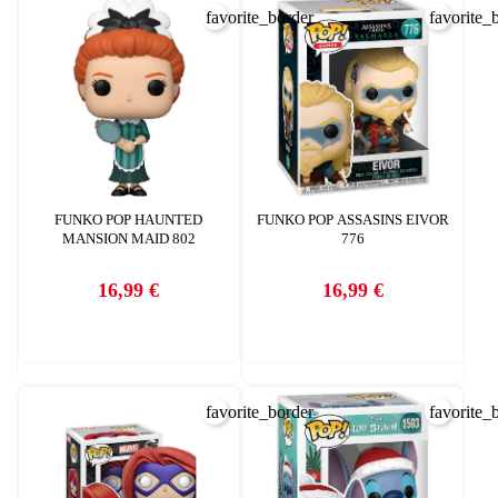
INICIAR SESIÓN
favorite_border
favorite_
CREAR LISTA DE DESEOS
FUNKO POP HAUNTED
FUNKO POP ASSASINS EIVOR
MANSION MAID 802
776
16,99 €
16,99 €
Precio
Precio
favorite_border
favorite_