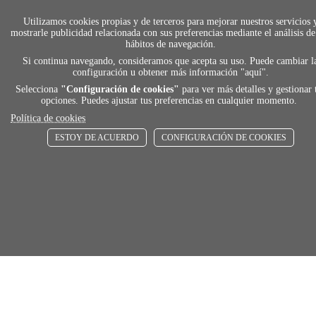
local_shippin
Utilizamos cookies propias y de terceros para mejorar nuestros servicios 
mostrarle publicidad relacionada con sus preferencias mediante el análisis de
hábitos de navegación.
Si continua navegando, consideramos que acepta su uso. Puede cambiar l
ENVÍOS RÁPIDOS
configuración u obtener más información "
aquí
".
De 24 h a 72 h
Selecciona
"Configuración de cookies"
para ver más detalles y gestionar 
opciones. Puedes ajustar tus preferencias en cualquier momento.
Política de cookies
store
ESTOY DE ACUERDO
CONFIGURACIÓN DE COOKIES
RECOGE GRATIS
En nuestras tiendas
Añadir al carrito
Comprar
Únete a Familia Afede