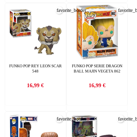
INICIAR SESIÓN
favorite_border
favorite_
CREAR LISTA DE DESEOS
FUNKO POP REY LEON SCAR
FUNKO POP SERIE DRAGON
548
BALL MAJIN VEGETA 862
16,99 €
16,99 €
Precio
Precio
favorite_border
favorite_