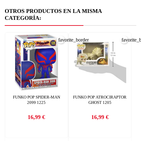
OTROS PRODUCTOS EN LA MISMA
CATEGORÍA:
favorite_border
favorite_
CREAR LISTA DE DESEOS
INICIAR SESIÓN
FUNKO POP SPIDER-MAN
FUNKO POP ATROCIRAPTOR
Nombre de la lista de deseos
2099 1225
GHOST 1205
Debe iniciar sesión para guardar productos en su lista de deseos.
AÑADIR A LA LISTA DE DESEOS
16,99 €
16,99 €
Precio
Precio
CANCELAR
add_circle_outline
Crear nueva lista
CANCELAR