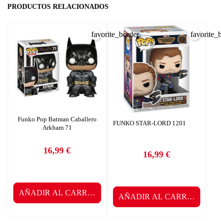
PRODUCTOS RELACIONADOS
favorite_border
favorite_
Funko Pop Batman Caballero
FUNKO STAR-LORD 1201
Arkham 71
16,99 €
16,99 €
Precio
Precio
AÑADIR AL CARRITO
AÑADIR AL CARRITO