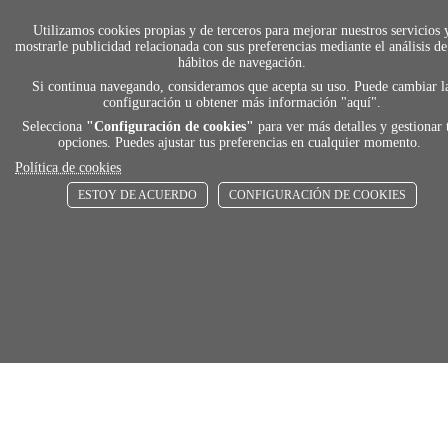
local_shippin
Utilizamos cookies propias y de terceros para mejorar nuestros servicios 
mostrarle publicidad relacionada con sus preferencias mediante el análisis de
hábitos de navegación.
Si continua navegando, consideramos que acepta su uso. Puede cambiar l
ENVÍOS RÁPIDOS
configuración u obtener más información "
aquí
".
De 24 h a 72 h
Selecciona
"Configuración de cookies"
para ver más detalles y gestionar 
opciones. Puedes ajustar tus preferencias en cualquier momento.
Política de cookies
store
ESTOY DE ACUERDO
CONFIGURACIÓN DE COOKIES
RECOGE GRATIS
En nuestras tiendas
Añadir al carrito
Comprar
Únete a Familia Afede