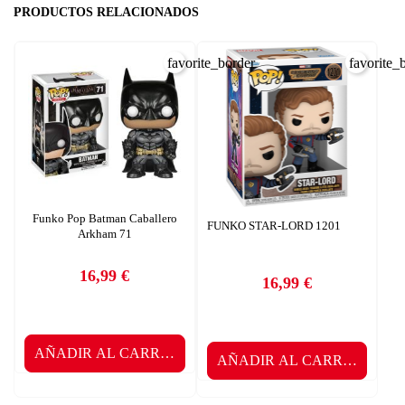
PRODUCTOS RELACIONADOS
favorite_border
favorite_
Funko Pop Batman Caballero
FUNKO STAR-LORD 1201
Arkham 71
16,99 €
16,99 €
Precio
Precio
AÑADIR AL CARRITO
AÑADIR AL CARRITO