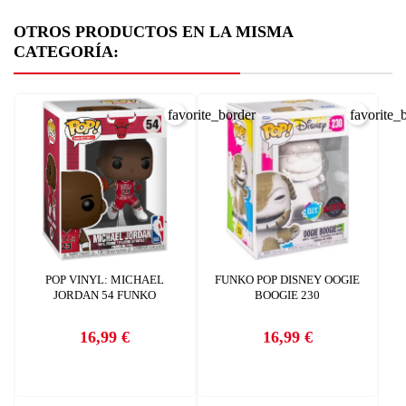
OTROS PRODUCTOS EN LA MISMA
CATEGORÍA:
favorite_border
favorite_
CREAR LISTA DE DESEOS
INICIAR SESIÓN
POP VINYL: MICHAEL
FUNKO POP DISNEY OOGIE
Nombre de la lista de deseos
JORDAN 54 FUNKO
BOOGIE 230
Debe iniciar sesión para guardar productos en su lista de deseos.
AÑADIR A LA LISTA DE DESEOS
16,99 €
16,99 €
Precio
Precio
CANCELAR
add_circle_outline
Crear nueva lista
CANCELAR