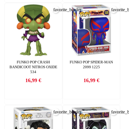
INICIAR SESIÓN
favorite_border
favorite_
CREAR LISTA DE DESEOS
FUNKO POP CRASH
FUNKO POP SPIDER-MAN
BANDICOOT NITROS OXIDE
2099 1225
534
16,99 €
16,99 €
Precio
Precio
favorite_border
favorite_