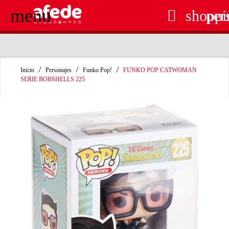
menu

shoppi
per
RECOGIDA EN TIENDA GRATUITA
Inicio
Personajes
Funko Pop!
FUNKO POP CATWOMAN
SERIE BOBSHELLS 225