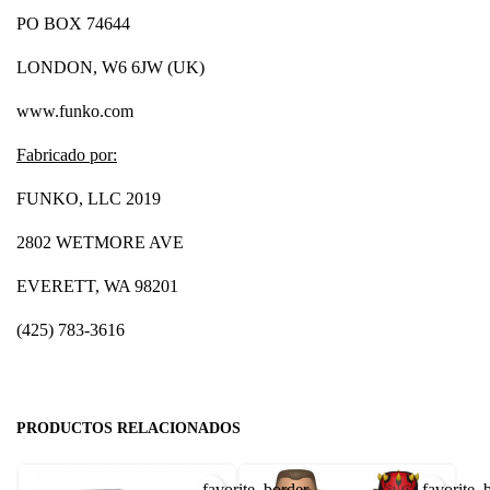
PO BOX 74644
LONDON, W6 6JW (UK)
www.funko.com
Fabricado por:
FUNKO, LLC 2019
2802 WETMORE AVE
EVERETT, WA 98201
(425) 783-3616
PRODUCTOS RELACIONADOS
favorite_border
favorite_