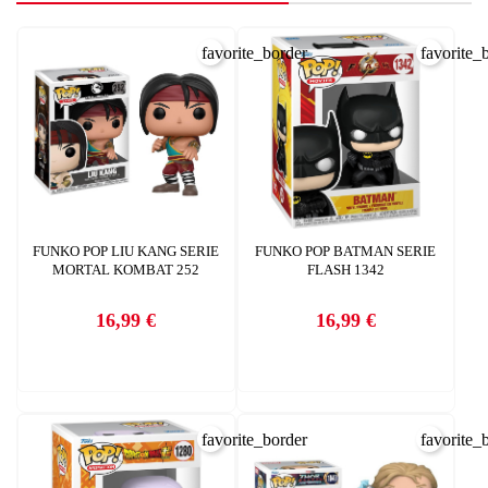
favorite_border
favorite_
CREAR LISTA DE DESEOS
FUNKO POP LIU KANG SERIE
FUNKO POP BATMAN SERIE
INICIAR SESIÓN
MORTAL KOMBAT 252
FLASH 1342
Nombre de la lista de deseos
16,99 €
16,99 €
Debe iniciar sesión para guardar productos en su lista de deseos.
Precio
Precio
AÑADIR A LA LISTA DE DESEOS
CANCELAR
add_circle_outline
Crear nueva lista
CANCELAR
favorite_border
favorite_
INICIAR SESIÓN
CREAR LISTA DE DESEOS