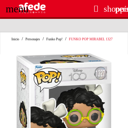
menu

shoppi
per
RECOGIDA EN TIENDA GRATUITA
Inicio
Personajes
Funko Pop!
FUNKO POP MIRABEL 1327