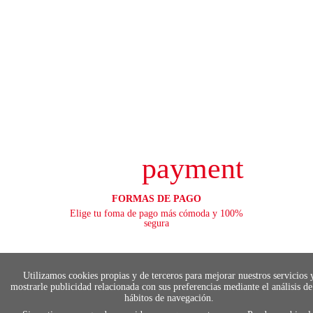
payment
FORMAS DE PAGO
Elige tu foma de pago más cómoda y 100%
segura
Utilizamos cookies propias y de terceros para mejorar nuestros servicios 
local_shippin
mostrarle publicidad relacionada con sus preferencias mediante el análisis de
hábitos de navegación.