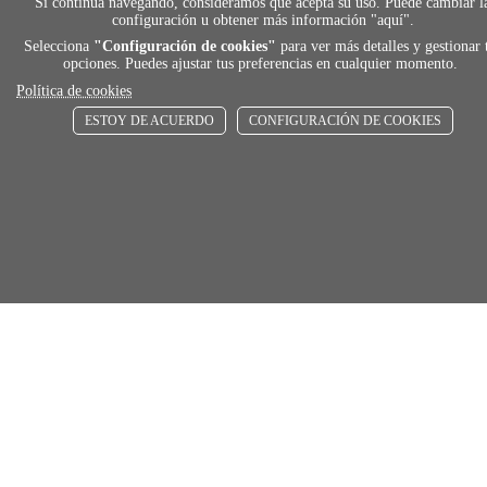
Si continua navegando, consideramos que acepta su uso. Puede cambiar l
ENVÍOS RÁPIDOS
configuración u obtener más información "
aquí
".
De 24 h a 72 h
Selecciona
"Configuración de cookies"
para ver más detalles y gestionar 
opciones. Puedes ajustar tus preferencias en cualquier momento.
Política de cookies
store
ESTOY DE ACUERDO
CONFIGURACIÓN DE COOKIES
RECOGE GRATIS
En nuestras tiendas
Añadir al carrito
Comprar
Únete a Familia Afede
Entiendo y acepto la
política de privacidad