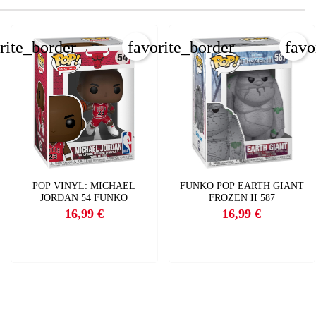
rite_border
favorite_border
favo
POP VINYL: MICHAEL
FUNKO POP EARTH GIANT
JORDAN 54 FUNKO
FROZEN II 587
16,99 €
16,99 €
Precio
Precio