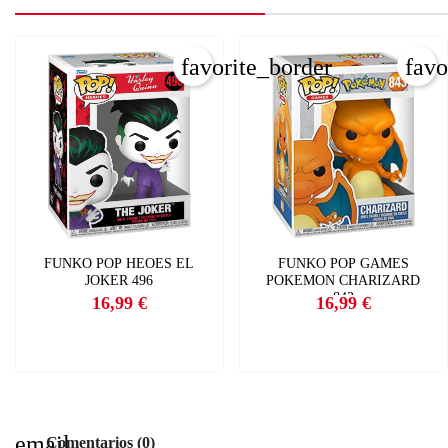
favorite_border
favo
FUNKO POP HEOES EL
FUNKO POP GAMES
JOKER 496
POKEMON CHARIZARD
843
16,99 €
16,99 €
Precio
Precio
email
Comentarios (0)