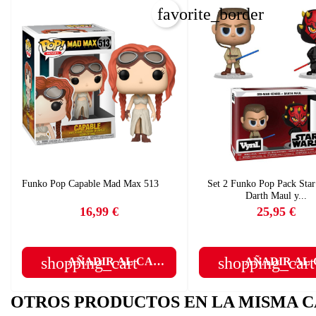
favorite_border
C
I
Nom
Deb
A
add
Funko Pop Capable Mad Max 513
Set 2 Funko Pop Pack Star
Darth Maul y...
16,99 €
25,95 €
Precio
Precio
shopping_cart
shopping_cart
AÑADIR AL CARRITO
AÑADIR AL
OTROS PRODUCTOS EN LA MISMA C