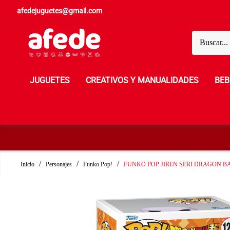
afedejuguetes@gmail.com
JUGUETES
CREATIVOS Y MANUALIDADES
BEB
Inicio
Personajes
Funko Pop!
FUNKO POP JIREN SERI DRAGON BA