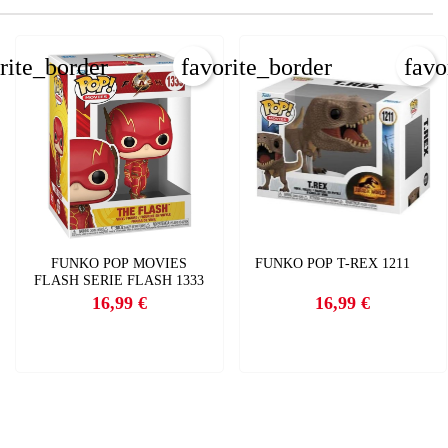
rite_border
favorite_border
favo
FUNKO POP MOVIES
FUNKO POP T-REX 1211
FLASH SERIE FLASH 1333
16,99 €
16,99 €
Precio
Precio