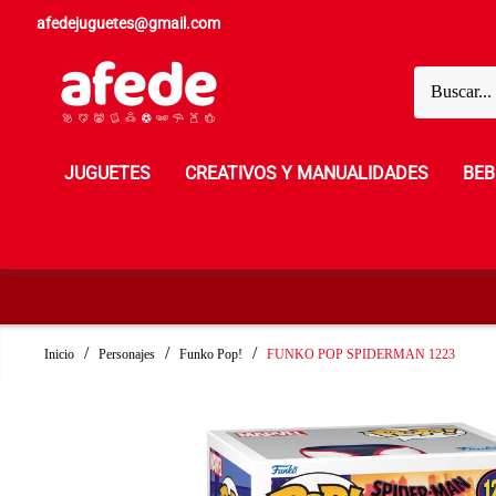
afedejuguetes@gmail.com
JUGUETES
CREATIVOS Y MANUALIDADES
BEB
Inicio
Personajes
Funko Pop!
FUNKO POP SPIDERMAN 1223