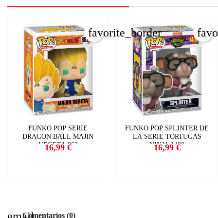
favorite_border
favo
FUNKO POP SERIE
FUNKO POP SPLINTER DE
DRAGON BALL MAJIN
LA SERIE TORTUGAS
VEGETA 862
NINJA 1400
16,99 €
16,99 €
Precio
Precio
email
Comentarios (0)