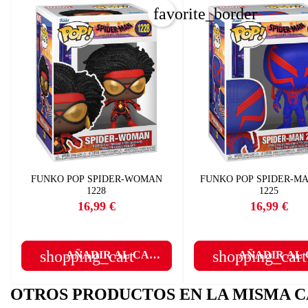
favorite_border
C
I
Nom
Deb
A
add
FUNKO POP SPIDER-WOMAN
FUNKO POP SPIDER-MA
1228
1225
16,99 €
16,99 €
Precio
Precio
shopping_cart
shopping_cart
AÑADIR AL CARRITO
AÑADIR AL
OTROS PRODUCTOS EN LA MISMA C