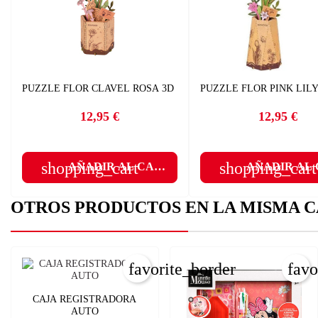
I
Nom
Deb
A
PUZZLE FLOR CLAVEL ROSA 3D
PUZZLE FLOR PINK LILY
add
12,95 €
12,95 €
Precio
Precio
shopping_cart
shopping_cart
AÑADIR AL CARRITO
AÑADIR AL
OTROS PRODUCTOS EN LA MISMA C
favorite_border
favo
CAJA REGISTRADORA
AUTO