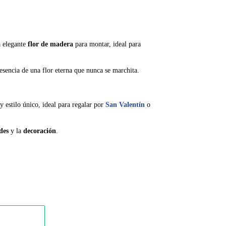
a elegante
flor de madera
para montar, ideal para
a esencia de una flor eterna que nunca se marchita.
 estilo único, ideal para regalar por
San Valentín
o
des
y la
decoración
.