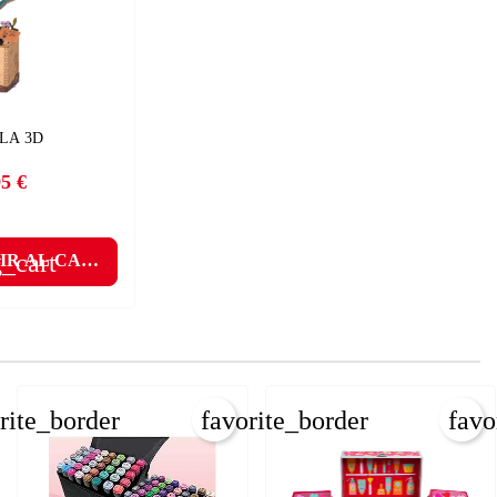
×
×
LA 3D
95 €
Precio
_cart
IR AL CARRITO
rite_border
favorite_border
favo