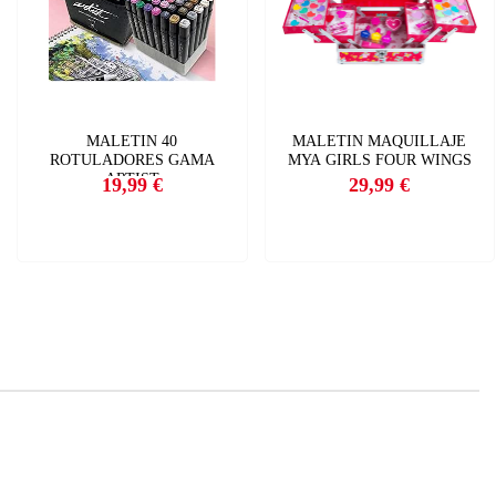
MALETIN 40
MALETIN MAQUILLAJE
ROTULADORES GAMA
MYA GIRLS FOUR WINGS
ARTIST
19,99 €
29,99 €
Precio
Precio