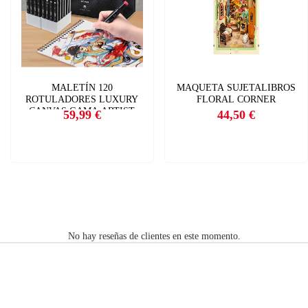
MALETÍN 120
MAQUETA SUJETALIBROS
ROTULADORES LUXURY
FLORAL CORNER
CANVAS GAMA ARTIST
59,99 €
44,50 €
Precio
Precio
No hay reseñas de clientes en este momento.