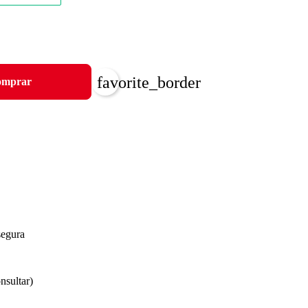
favorite_border
mprar
segura
nsultar)