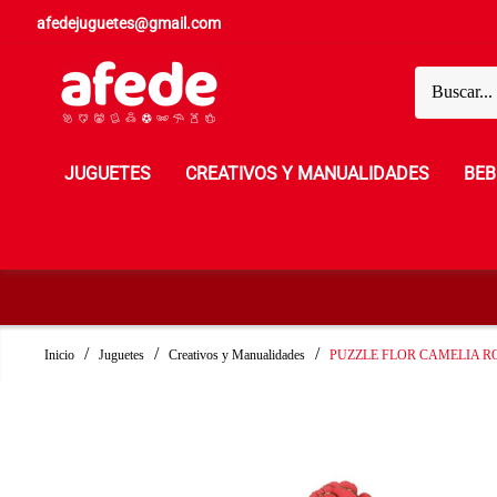
afedejuguetes@gmail.com
JUGUETES
CREATIVOS Y MANUALIDADES
BEB
Inicio
Juguetes
Creativos y Manualidades
PUZZLE FLOR CAMELIA R