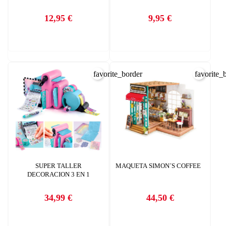
12,95 €
9,95 €
Precio
Precio
favorite_border
favorite_
SUPER TALLER
MAQUETA SIMON´S COFFEE
DECORACION 3 EN 1
34,99 €
44,50 €
Precio
Precio