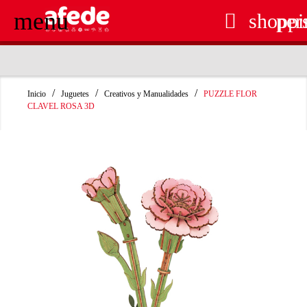
menu

shoppi
per
RECOGIDA EN TIENDA GRATUITA
Inicio
Juguetes
Creativos y Manualidades
PUZZLE FLOR
CLAVEL ROSA 3D