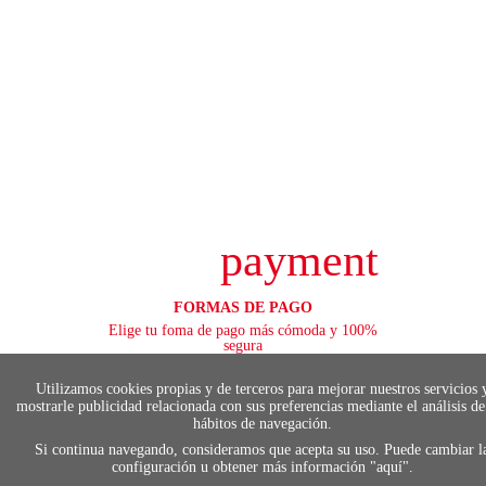
payment
FORMAS DE PAGO
Elige tu foma de pago más cómoda y 100%
segura
Utilizamos cookies propias y de terceros para mejorar nuestros servicios 
mostrarle publicidad relacionada con sus preferencias mediante el análisis de
hábitos de navegación.
local_shippin
Si continua navegando, consideramos que acepta su uso. Puede cambiar l
configuración u obtener más información "
aquí
".