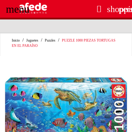
menu

shoppi
per
RECOGIDA EN TIENDA GRATUITA
Inicio
Juguetes
Puzzles
PUZZLE 1000 PIEZAS TORTUGAS
EN EL PARAÍSO