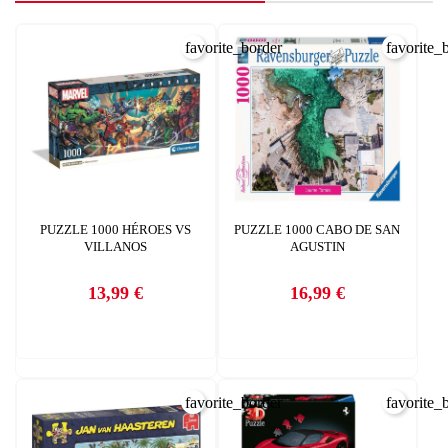
favorite_border
favorite_
PUZZLE 1000 HÉROES VS
PUZZLE 1000 CABO DE SAN
VILLANOS
AGUSTIN
13,99 €
16,99 €
Precio
Precio
favorite_border
favorite_
CREAR LISTA DE DESEOS
INICIAR SESIÓN