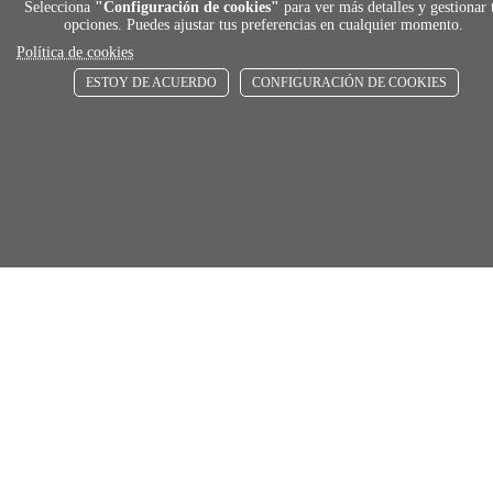
Selecciona
"Configuración de cookies"
para ver más detalles y gestionar 
ENVÍOS RÁPIDOS
opciones. Puedes ajustar tus preferencias en cualquier momento.
De 24 h a 72 h
Política de cookies
ESTOY DE ACUERDO
CONFIGURACIÓN DE COOKIES
store
RECOGE GRATIS
En nuestras tiendas
Añadir al carrito
Comprar
Únete a Familia Afede
Entiendo y acepto la
política de privacidad