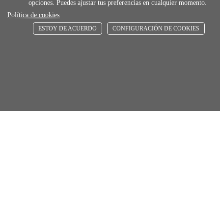
opciones. Puedes ajustar tus preferencias en cualquier momento.
ENVÍOS RÁPIDOS
Política de cookies
De 24 h a 72 h
ESTOY DE ACUERDO
CONFIGURACIÓN DE COOKIES
store
RECOGE GRATIS
Añadir al carrito
Comprar
En nuestras tiendas
Únete a Familia Afede
Entiendo y acepto la
política de privacidad