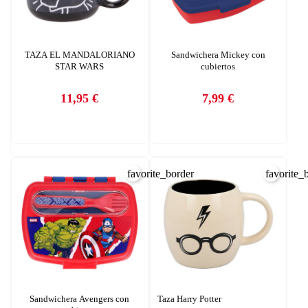
TAZA EL MANDALORIANO
Sandwichera Mickey con
STAR WARS
cubiertos
11,95 €
7,99 €
Precio
Precio
favorite_border
favorite_
CREAR LISTA DE DESEOS
INICIAR SESIÓN
Nombre de la lista de deseos
Debe iniciar sesión para guardar productos en su lista de deseos.
Sandwichera Avengers con
Taza Harry Potter
AÑADIR A LA LISTA DE DESEOS