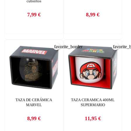
cubiertos
CANCELAR
add_circle_outline
7,99 €
8,99 €
Crear nueva lista
Precio
Precio
CANCELAR
INICIAR SESIÓN
CREAR LISTA DE DESEOS
favorite_border
favorite_
TAZA DE CERÁMICA
TAZA CERAMICA 400ML
MARVEL
SUPERMARIO
8,99 €
11,95 €
Precio
Precio