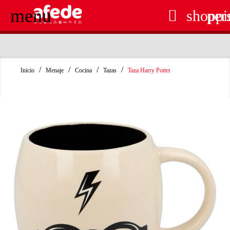
menu

shoppi
per
RECOGIDA EN TIENDA GRATUITA
Inicio
Menaje
Cocina
Tazas
Taza Harry Potter