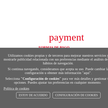
payment
FORMAS DE PAGO
Elige tu foma de pago más cómoda y 100%
Utilizamos cookies propias y de terceros para mejorar nuestros servicios 
segura
mostrarle publicidad relacionada con sus preferencias mediante el análisis de
hábitos de navegación.
Si continua navegando, consideramos que acepta su uso. Puede cambiar l
configuración u obtener más información "
aquí
".
local_shippin
Selecciona
"Configuración de cookies"
para ver más detalles y gestionar 
opciones. Puedes ajustar tus preferencias en cualquier momento.
Política de cookies
ENVÍOS RÁPIDOS
De 24 h a 72 h
ESTOY DE ACUERDO
CONFIGURACIÓN DE COOKIES