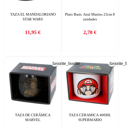
TAZA EL MANDALORIANO
Plato Basic Azul Marino 23cm 8
STAR WARS
unidades
11,95 €
2,70 €
Precio
Precio
CREAR LISTA DE DESEOS
INICIAR SESIÓN
Nombre de la lista de deseos
Debe iniciar sesión para guardar productos en su lista de deseos.
favorite_border
favorite_
AÑADIR A LA LISTA DE DESEOS
CANCELAR
add_circle_outline
Crear nueva lista
CANCELAR
INICIAR SESIÓN
CREAR LISTA DE DESEOS
TAZA DE CERÁMICA
TAZA CERAMICA 400ML
MARVEL
SUPERMARIO