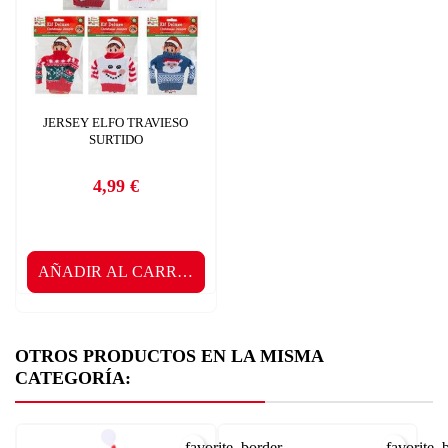
JERSEY ELFO TRAVIESO
SURTIDO
4,99 €
Precio
AÑADIR AL CARRITO
OTROS PRODUCTOS EN LA MISMA
CATEGORÍA:
favorite_border
favorite_