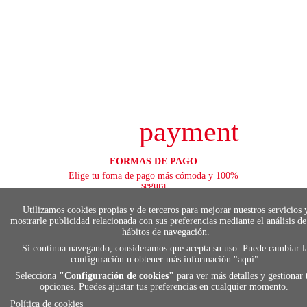
payment
FORMAS DE PAGO
Elige tu foma de pago más cómoda y 100%
segura
Utilizamos cookies propias y de terceros para mejorar nuestros servicios 
mostrarle publicidad relacionada con sus preferencias mediante el análisis de
hábitos de navegación.
local_shippin
Si continua navegando, consideramos que acepta su uso. Puede cambiar l
configuración u obtener más información "
aquí
".
Selecciona
"Configuración de cookies"
para ver más detalles y gestionar 
ENVÍOS RÁPIDOS
opciones. Puedes ajustar tus preferencias en cualquier momento.
De 24 h a 72 h
Política de cookies