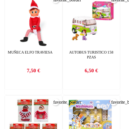
MUÑECA ELFO TRAVIESA
AUTOBUS TURISTICO 158
PZAS
7,50 €
6,50 €
Precio
Precio
favorite_border
favorite_
CREAR LISTA DE DESEOS
INICIAR SESIÓN