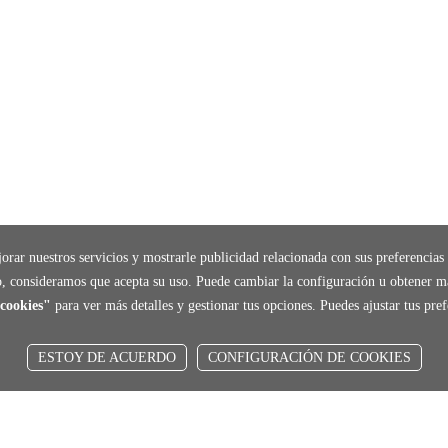
orar nuestros servicios y mostrarle publicidad relacionada con sus preferencias 
, consideramos que acepta su uso. Puede cambiar la configuración u obtener m
cookies"
para ver más detalles y gestionar tus opciones. Puedes ajustar tus pr
ESTOY DE ACUERDO
CONFIGURACIÓN DE COOKIES