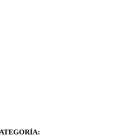
REAR LISTA DE DESEOS
NICIAR SESIÓN
bre de la lista de deseos
e iniciar sesión para guardar productos en su lista de deseos.
ÑADIR A LA LISTA DE DESEOS
CANCELAR
_circle_outline
Crear nueva lista
ATEGORÍA:
CANCELAR