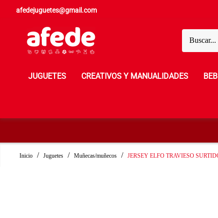
afedejuguetes@gmail.com
JUGUETES
CREATIVOS Y MANUALIDADES
BEB
Inicio
Juguetes
Muñecas/muñecos
JERSEY ELFO TRAVIESO SURTID