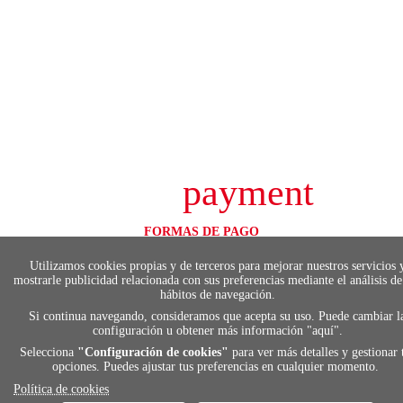
payment
FORMAS DE PAGO
Elige tu foma de pago más cómoda y 100%
segura
Utilizamos cookies propias y de terceros para mejorar nuestros servicios 
mostrarle publicidad relacionada con sus preferencias mediante el análisis de
hábitos de navegación.
Si continua navegando, consideramos que acepta su uso. Puede cambiar l
configuración u obtener más información "
aquí
".
local_shippin
Selecciona
"Configuración de cookies"
para ver más detalles y gestionar 
opciones. Puedes ajustar tus preferencias en cualquier momento.
ENVÍOS RÁPIDOS
Política de cookies