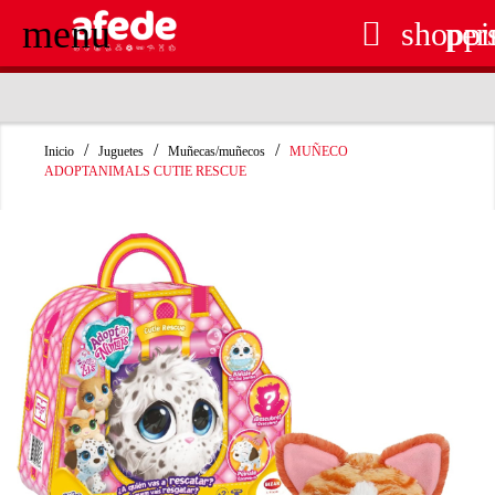
menu

shoppi
per
RECOGIDA EN TIENDA GRATUITA
Inicio
Juguetes
Muñecas/muñecos
MUÑECO
ADOPTANIMALS CUTIE RESCUE