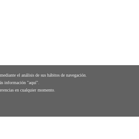
mediante el análisis de sus hábitos de navegación.
ás información "
aquí
".
eferencias en cualquier momento.