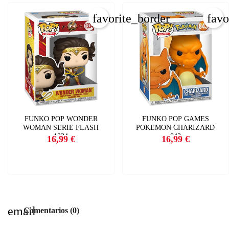
favorite_border
favo
FUNKO POP WONDER
FUNKO POP GAMES
WOMAN SERIE FLASH
POKEMON CHARIZARD
1334
843
16,99 €
16,99 €
Precio
Precio
email
Comentarios (0)