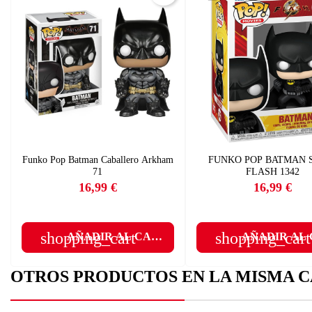
Funko Pop Batman Caballero Arkham
FUNKO POP BATMAN 
71
FLASH 1342
C
16,99 €
16,99 €
Precio
Precio
I
Nom
shopping_cart
shopping_cart
AÑADIR AL CARRITO
AÑADIR AL
Deb
A
OTROS PRODUCTOS EN LA MISMA C
add