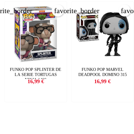
rite_border
favorite_border
favo
FUNKO POP SPLINTER DE
FUNKO POP MARVEL
LA SERIE TORTUGAS
DEADPOOL DOMINO 315
NINJA 1400
16,99 €
16,99 €
Precio
Precio