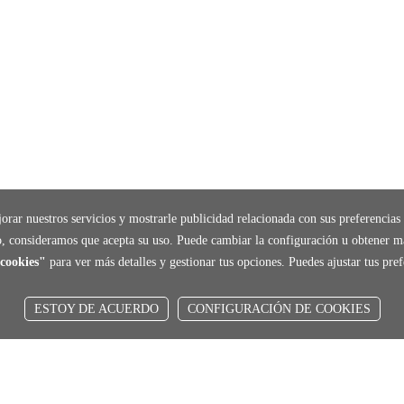
orar nuestros servicios y mostrarle publicidad relacionada con sus preferencias 
, consideramos que acepta su uso. Puede cambiar la configuración u obtener m
cookies"
para ver más detalles y gestionar tus opciones. Puedes ajustar tus pr
ESTOY DE ACUERDO
CONFIGURACIÓN DE COOKIES