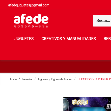
afedejuguetes@gmail.com
JUGUETES
CREATIVOS Y MANUALIDADES
BEB
Inicio
Juguetes
Juguetes y Figuras de Acción
FLEXFIGS STAR TREK 