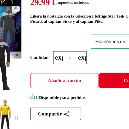
29,99 €
Impuestos incluidos
Libera la nostálgia con la colección FleXfigs Star Trek C
Picard, al capitán Sisko y al capitán Pike.
expand_more
expand_less
Cantidad
Añadir al carrito
Co
done
Disponible para pedidos
Compartir
NEXT