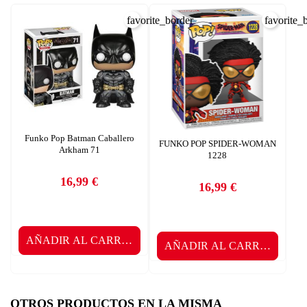
favorite_border
favorite_
Funko Pop Batman Caballero
FUNKO POP SPIDER-WOMAN
Arkham 71
1228
16,99 €
16,99 €
Precio
Precio
AÑADIR AL CARRITO
AÑADIR AL CARRITO
OTROS PRODUCTOS EN LA MISMA