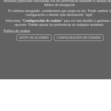
local_shippin
mostrarle publicidad relacionada con sus preferencias mediante el análisis de
hábitos de navegación.
Si continua navegando, consideramos que acepta su uso. Puede cambiar l
ENVÍOS RÁPIDOS
configuración u obtener más información "
aquí
".
De 24 h a 72 h
Selecciona
"Configuración de cookies"
para ver más detalles y gestionar 
opciones. Puedes ajustar tus preferencias en cualquier momento.
Política de cookies
store
ESTOY DE ACUERDO
CONFIGURACIÓN DE COOKIES
RECOGE GRATIS
En nuestras tiendas
Añadir al carrito
Comprar
Únete a Familia Afede