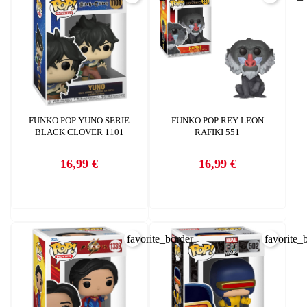
CREAR LISTA DE DESEOS
FUNKO POP YUNO SERIE
FUNKO POP REY LEON
BLACK CLOVER 1101
RAFIKI 551
16,99 €
16,99 €
Precio
Precio
favorite_border
favorite_