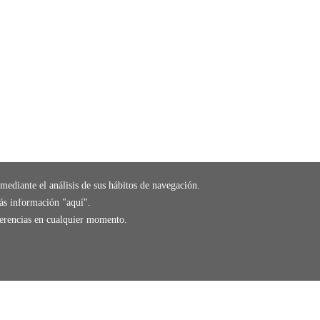
mediante el análisis de sus hábitos de navegación.
ás información "
aquí
".
eferencias en cualquier momento.