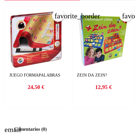
C
favorite_border
favo
I
Nom
Deb
A
add
JUEGO FORMAPALABRAS
ZEIN DA ZEIN?
24,50 €
12,95 €
Precio
Precio
email
Comentarios (0)