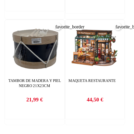
add_circle_outline
Crear nueva lista
CANCELAR
INICIAR SESIÓN
CREAR LISTA DE DESEOS
favorite_border
favorite_
TAMBOR DE MADERA Y PIEL
MAQUETA RESTAURANTE
NEGRO 21X23CM
21,99 €
44,50 €
Precio
Precio