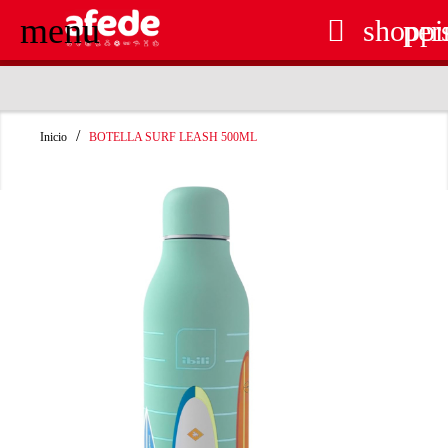
menu

shoppi
per
RECOGIDA EN TIENDA GRATUITA
Inicio
BOTELLA SURF LEASH 500ML