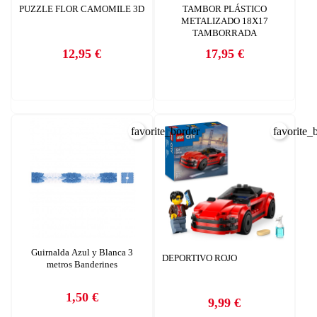
PUZZLE FLOR CAMOMILE 3D
TAMBOR PLÁSTICO
METALIZADO 18X17
TAMBORRADA
12,95 €
17,95 €
Precio
Precio
favorite_border
favorite_
CREAR LISTA DE DESEOS
INICIAR SESIÓN
Guirnalda Azul y Blanca 3
Nombre de la lista de deseos
DEPORTIVO ROJO
metros Banderines
Debe iniciar sesión para guardar productos en su lista de deseos.
AÑADIR A LA LISTA DE DESEOS
1,50 €
9,99 €
Precio
Precio
CANCELAR