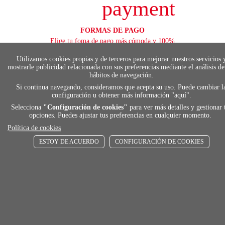
payment
FORMAS DE PAGO
Elige tu foma de pago más cómoda y 100%
segura
Utilizamos cookies propias y de terceros para mejorar nuestros servicios 
mostrarle publicidad relacionada con sus preferencias mediante el análisis de
hábitos de navegación.
Si continua navegando, consideramos que acepta su uso. Puede cambiar l
local_shippin
configuración u obtener más información "
aquí
".
Selecciona
"Configuración de cookies"
para ver más detalles y gestionar 
opciones. Puedes ajustar tus preferencias en cualquier momento.
ENVÍOS RÁPIDOS
Política de cookies
De 24 h a 72 h
ESTOY DE ACUERDO
CONFIGURACIÓN DE COOKIES
store
RECOGE GRATIS
En nuestras tiendas
Añadir al carrito
Comprar