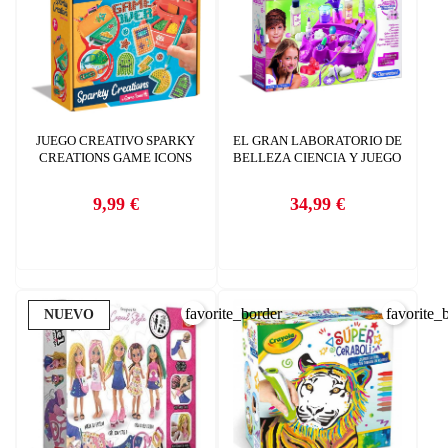
JUEGO CREATIVO SPARKY
EL GRAN LABORATORIO DE
CREATIONS GAME ICONS
BELLEZA CIENCIA Y JUEGO
9,99 €
34,99 €
Precio
Precio
favorite_border
favorite_
NUEVO