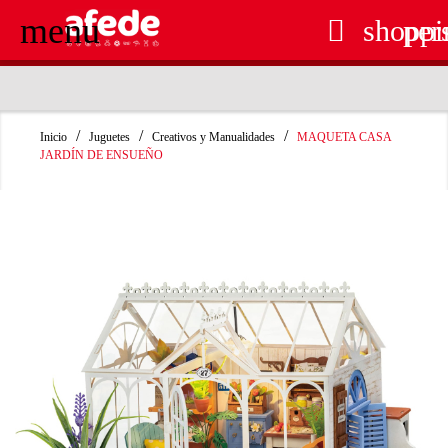
menu

shoppi
per
RECOGIDA EN TIENDA GRATUITA
Inicio
Juguetes
Creativos y Manualidades
MAQUETA CASA
JARDÍN DE ENSUEÑO