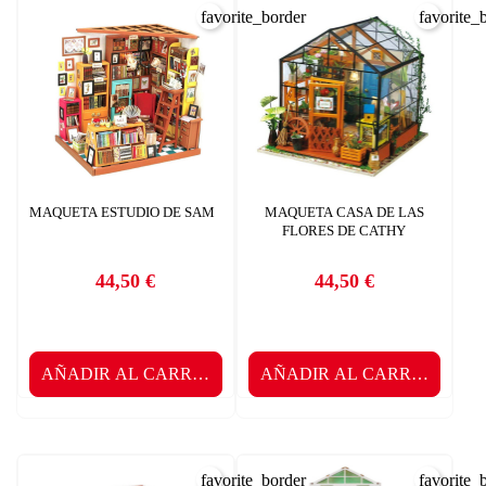
favorite_border
favorite_
MAQUETA ESTUDIO DE SAM
MAQUETA CASA DE LAS
FLORES DE CATHY
44,50 €
44,50 €
Precio
Precio
AÑADIR AL CARRITO
AÑADIR AL CARRITO
favorite_border
favorite_