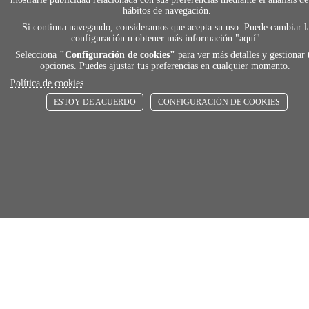
ENVÍOS RÁPIDOS
hábitos de navegación.
De 24 h a 72 h
Si continua navegando, consideramos que acepta su uso. Puede cambiar l
configuración u obtener más información "
aquí
".
Selecciona
"Configuración de cookies"
para ver más detalles y gestionar 
opciones. Puedes ajustar tus preferencias en cualquier momento.
store
Política de cookies
ESTOY DE ACUERDO
CONFIGURACIÓN DE COOKIES
RECOGE GRATIS
En nuestras tiendas
Añadir al carrito
Comprar
Únete a Familia Afede
Entiendo y acepto la
política de privacidad