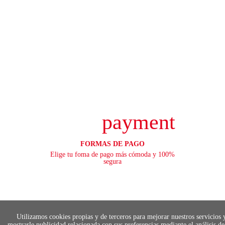
payment
FORMAS DE PAGO
Elige tu foma de pago más cómoda y 100%
segura
local_shippin
Utilizamos cookies propias y de terceros para mejorar nuestros servicios 
mostrarle publicidad relacionada con sus preferencias mediante el análisis de