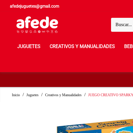
afedejuguetes@gmail.com
JUGUETES
CREATIVOS Y MANUALIDADES
BEB
Inicio
Juguetes
Creativos y Manualidades
JUEGO CREATIVO SPARKY