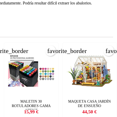
atamente. Podría resultar difícil extraer los abalorios.
×
×
rite_border
favorite_border
favo
×
MALETIN 30
MAQUETA CASA JARDÍN
ROTULADORES GAMA
DE ENSUEÑO
ARTIST
15,99 €
44,50 €
Precio
Precio