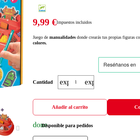
9,99 €
Impuestos incluidos
Juego de
manualidades
donde crearás tus propias figuras c
colores.
expand_more
expand_less
Cantidad
Añadir al carrito
Co
done
Disponible para pedidos
NEXT