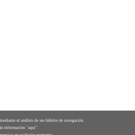
mediante el análisis de sus hábitos de navegación.
ás información "
aquí
".
eferencias en cualquier momento.