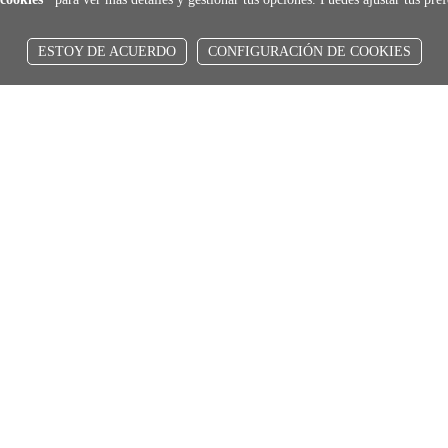
ESTOY DE ACUERDO
CONFIGURACIÓN DE COOKIES
local_shippin
ENVÍOS RÁPIDOS
De 24 h a 72 h
fede