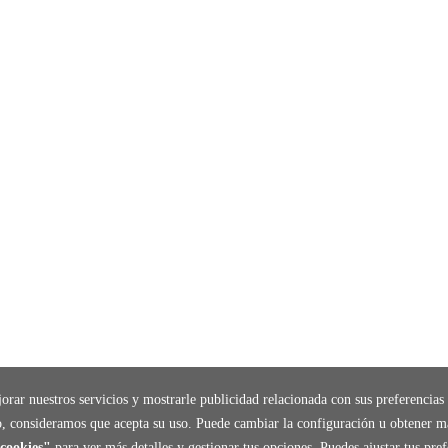
orar nuestros servicios y mostrarle publicidad relacionada con sus preferencias 
, consideramos que acepta su uso. Puede cambiar la configuración u obtener m
cookies"
para ver más detalles y gestionar tus opciones. Puedes ajustar tus pr