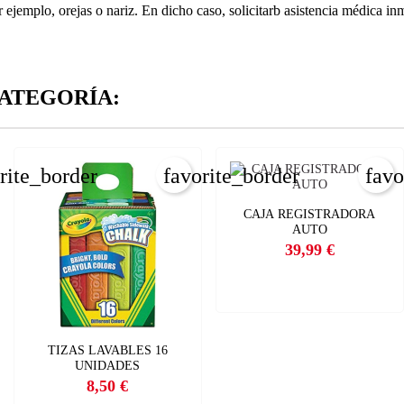
plo, orejas o nariz. En dicho caso, solicitarb asistencia médica inmedi
ATEGORÍA:
REAR LISTA DE DESEOS
NICIAR SESIÓN
bre de la lista de deseos
rite_border
favorite_border
favo
e iniciar sesión para guardar productos en su lista de deseos.
ÑADIR A LA LISTA DE DESEOS
CAJA REGISTRADORA
AUTO
CANCELAR
_circle_outline
Crear nueva lista
39,99 €
CANCELAR
Precio
INICIAR SESIÓN
CREAR LISTA DE DESEOS
TIZAS LAVABLES 16
UNIDADES
8,50 €
Precio