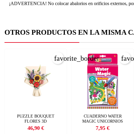
¡
ADVERTENCIA! No colocar abalorios en orificios externos, por ejem
OTROS PRODUCTOS EN LA MISMA C
C
I
Nom
favorite_border
favo
Deb
A
add
PUZZLE BOUQUET
CUADERNO WATER
FLORES 3D
MAGIC UNICORNIOS
46,90 €
7,95 €
Precio
Precio