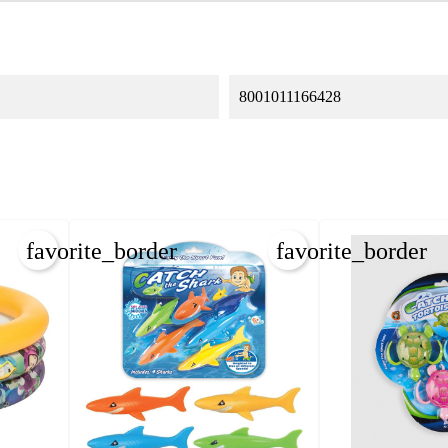
8001011166428
favorite_border
favorite_border
REAR LISTA DE DESEOS
NICIAR SESIÓN
bre de la lista de deseos