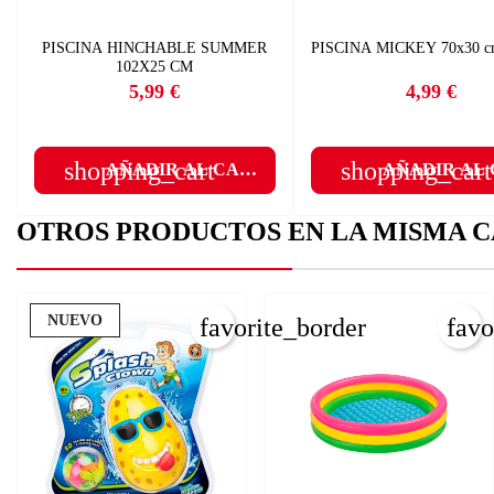
Deb
A
PISCINA HINCHABLE SUMMER
PISCINA MICKEY 70x30 
102X25 CM
5,99 €
4,99 €
add
Precio
Precio
shopping_cart
shopping_cart
AÑADIR AL CARRITO
AÑADIR AL
OTROS PRODUCTOS EN LA MISMA C
NUEVO
favorite_border
favo