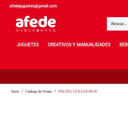
afedejuguetes@gmail.com
JUGUETES
CREATIVOS Y MANUALIDADES
BEB
Inicio
Catálogo de Verano
PISCINA 122X122X30CM