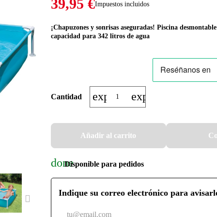
39,95 €
Impuestos incluidos
¡Chapuzones y sonrisas aseguradas! Piscina desmontabl
capacidad para 342 litros de agua
expand_more
expand_less
Cantidad
Añadir al carrito
Co
done
Disponible para pedidos
Indique su correo electrónico para avisarl
NEXT