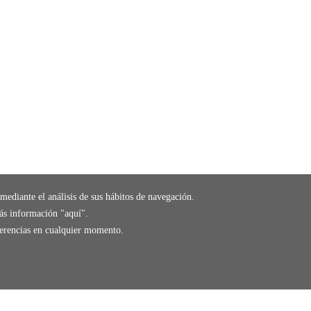
mediante el análisis de sus hábitos de navegación.
ás información "
aquí
".
eferencias en cualquier momento.