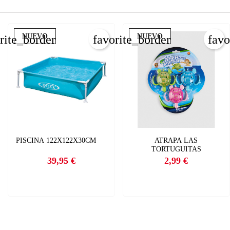
CANCELAR
INICIAR SESIÓN
CREAR LISTA DE DESEOS
NUEVO
NUEVO
rite_border
favorite_border
favo
PISCINA 122X122X30CM
ATRAPA LAS
TORTUGUITAS
39,95 €
2,99 €
Precio
Precio