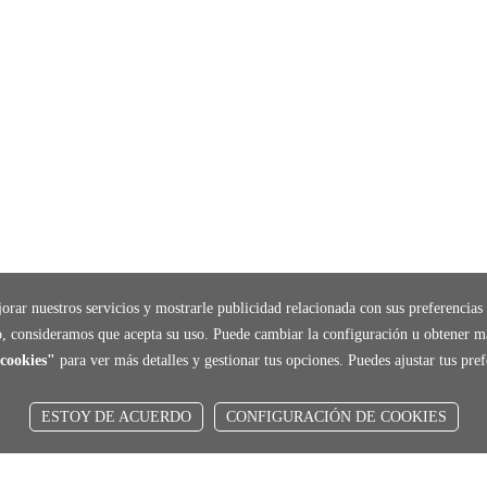
orar nuestros servicios y mostrarle publicidad relacionada con sus preferencias 
, consideramos que acepta su uso. Puede cambiar la configuración u obtener m
cookies"
para ver más detalles y gestionar tus opciones. Puedes ajustar tus pr
ESTOY DE ACUERDO
CONFIGURACIÓN DE COOKIES