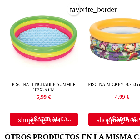
favorite_border
PISCINA HINCHABLE SUMMER
PISCINA MICKEY 70x30 
C
102X25 CM
I
5,99 €
4,99 €
Precio
Precio
Nom
Deb
shopping_cart
shopping_cart
AÑADIR AL CARRITO
AÑADIR AL
A
OTROS PRODUCTOS EN LA MISMA C
add