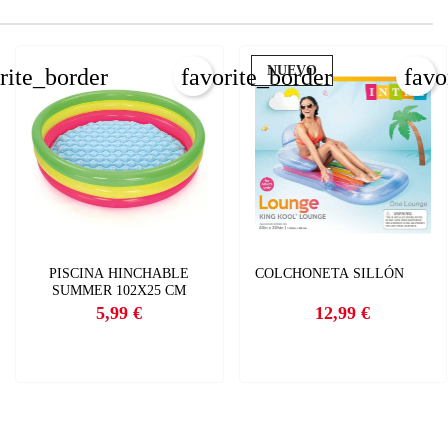
NUEVO
rite_border
favorite_border
favo
PISCINA HINCHABLE
COLCHONETA SILLÓN
SUMMER 102X25 CM
5,99 €
12,99 €
Precio
Precio