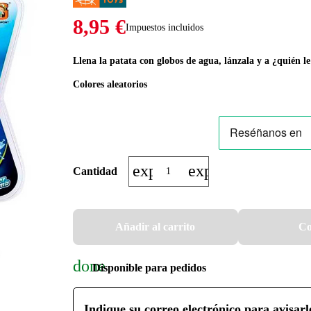
8,95 €
Impuestos incluidos
Llena la patata con globos de agua, lánzala y a ¿quién l
Colores aleatorios
expand_more
expand_less
Cantidad
Añadir al carrito
Co
done
Disponible para pedidos
Indique su correo electrónico para avisarl