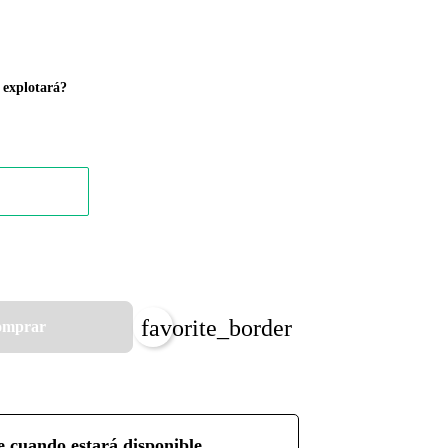
e explotará?
favorite_border
mprar
e cuando estará disponible