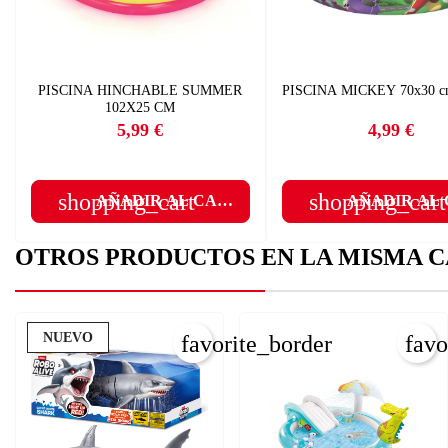
Nom
Deb
A
PISCINA HINCHABLE SUMMER
PISCINA MICKEY 70x30 
102X25 CM
add
5,99 €
4,99 €
Precio
Precio
shopping_cart
shopping_cart
AÑADIR AL CARRITO
AÑADIR AL
OTROS PRODUCTOS EN LA MISMA C
NUEVO
favorite_border
favo