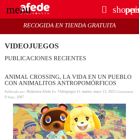
menu

shoppi
per
RECOGIDA EN TIENDA GRATUITA
VIDEOJUEGOS
PUBLICACIONES RECIENTES
ANIMAL CROSSING, LA VIDA EN UN PUEBLO
CON ANIMALITOS ANTROPOMÓRFICOS
Redactora Afede
Videojuegos
martes,
mayo
13,
2025
Publicado por:
En:
El:
Comentario:
0
1097
Visto: