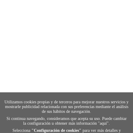
Utilizamos cookies propias y de terceros para mejorar nuestros servicios y
mostrarle publicidad relacionada con sus preferencias mediante el análisis
de sus hábitos de navegación.
Si continua navegando, consideramos que acepta su uso. Puede cambiar
la configuración u obtener más información "
aquí
".
Selecciona
"Configuración de cookies"
para ver más detalles y