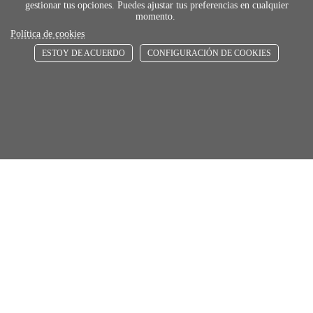
gestionar tus opciones. Puedes ajustar tus preferencias en cualquier
momento.
Política de cookies
ESTOY DE ACUERDO
CONFIGURACIÓN DE COOKIES
payment
FORMAS DE PAGO
Elige tu foma de pago más cómoda y 100%
segura
local_shippin
ENVÍOS RÁPIDOS
De 24 h a 72 h