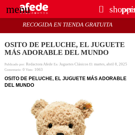
menu

shoppi
per
RECOGIDA EN TIENDA GRATUITA
OSITO DE PELUCHE, EL JUGUETE
MÁS ADORABLE DEL MUNDO
Redactora Afede
Juguetes Clásicos
martes,
abril
8,
2025
Publicado por:
En:
El:
0
1063
Comentario:
Visto:
OSITO DE PELUCHE, EL JUGUETE MÁS ADORABLE 
DEL MUNDO