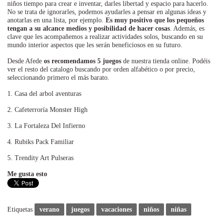
niños tiempo para crear e inventar, darles libertad y espacio para hacerlo.
No se trata de ignorarles, podemos ayudarles a pensar en algunas ideas y
anotarlas en una lista, por ejemplo.
Es muy positivo que los pequeños
tengan a su alcance medios y posibilidad de hacer cosas
. Además, es
clave que les acompañemos a realizar actividades solos, buscando en su
mundo interior aspectos que les serán beneficiosos en su futuro.
Desde Afede
os recomendamos 5
juegos
de nuestra tienda online. Podéis
ver el resto del catalogo buscando por orden alfabético o por precio,
seleccionando primero el más barato.
1.
Casa del arbol aventuras
2.
Cafeterroría Monster High
3.
La Fortaleza Del Infierno
4.
Rubiks Pack Familiar
5.
Trendity Art Pulseras
Me gusta esto
Etiquetas
verano
juegos
vacaciones
niños
niñas