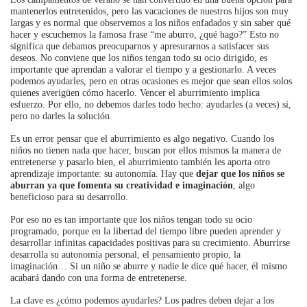
mantenerlos entretenidos, pero las vacaciones de nuestros hijos son muy
largas y es normal que observemos a los niños enfadados y sin saber qué
hacer y escuchemos la famosa frase “me aburro, ¿qué hago?” Esto no
significa que debamos preocuparnos y apresurarnos a satisfacer sus
deseos. No conviene que los niños tengan todo su ocio dirigido, es
importante que aprendan a valorar el tiempo y a gestionarlo. A veces
podemos ayudarles, pero en otras ocasiones es mejor que sean ellos solos
quienes averigüen cómo hacerlo. Vencer el aburrimiento implica
esfuerzo. Por ello, no debemos darles todo hecho: ayudarles (a veces) sí,
pero no darles la solución.
Es un error pensar que el aburrimiento es algo negativo. Cuando los
niños no tienen nada que hacer, buscan por ellos mismos la manera de
entretenerse y pasarlo bien, el aburrimiento también les aporta otro
aprendizaje importante: su autonomía. Hay que
dejar que los niños se
aburran ya que fomenta su creatividad e imaginación
, algo
beneficioso para su desarrollo.
Por eso no es tan importante que los niños tengan todo su ocio
programado, porque en la libertad del tiempo libre pueden aprender y
desarrollar infinitas capacidades positivas para su crecimiento. Aburrirse
desarrolla su autonomía personal, el pensamiento propio, la
imaginación… Si un niño se aburre y nadie le dice qué hacer, él mismo
acabará dando con una forma de entretenerse.
La clave es ¿cómo podemos ayudarles? Los padres deben dejar a los