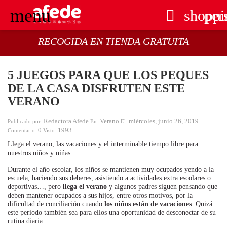
menu

shoppi
per
RECOGIDA EN TIENDA GRATUITA
5 JUEGOS PARA QUE LOS PEQUES
DE LA CASA DISFRUTEN ESTE
VERANO
Redactora Afede
Verano
miércoles,
junio
26,
2019
Publicado por:
En:
El:
0
1993
Comentario:
Visto:
Llega el verano, las vacaciones y el interminable tiempo libre para
nuestros niños y niñas.
Durante el año escolar, los niños se mantienen muy ocupados yendo a la
escuela, haciendo sus deberes, asistiendo a actividades extra escolares o
deportivas…, pero
llega el verano
y algunos padres siguen pensando que
deben mantener ocupados a sus hijos, entre otros motivos, por la
dificultad de conciliación cuando
los niños están de vacaciones
. Quizá
este periodo también sea para ellos una oportunidad de desconectar de su
rutina diaria.