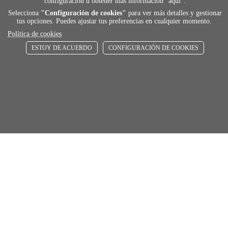
configuración u obtener más información "
aquí
".
Selecciona
"Configuración de cookies"
para ver más detalles y gestionar
tus opciones. Puedes ajustar tus preferencias en cualquier momento.
Política de cookies
ESTOY DE ACUERDO
CONFIGURACIÓN DE COOKIES
payment
FORMAS DE PAGO
Elige tu foma de pago más cómoda y 100%
segura
local_shippin
ENVÍOS RÁPIDOS
De 24 h a 72 h