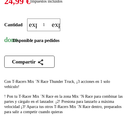
24,99 €
Impuestos incluidos
expand_more
expand_less
Cantidad
done
Disponible para pedidos
Compartir
Con T-Racers Mix ´N Race Thunder Truck, ¡3 acciones en 1 solo
vehículo!
! Pon tu T-Racer Mix ´N Race en la zona Mix ‘N Race para combinar las
partes y cárgalo en el lanzador. ¡2! Presiona para lanzarlo a máxima
velocidad ¡3! Aparca tus otros T-Racers Mix ´N Race dentro, preparados
para salir a competir cuando quieras