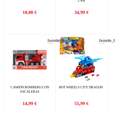
2.4M
10,00 €
34,99 €
Precio
Precio
favorite_border
favorite_
CAMIÓN BOMBERO CON
HOT WHEELS CITY DRAGON
ESCALERAS
14,99 €
55,99 €
Precio
Precio