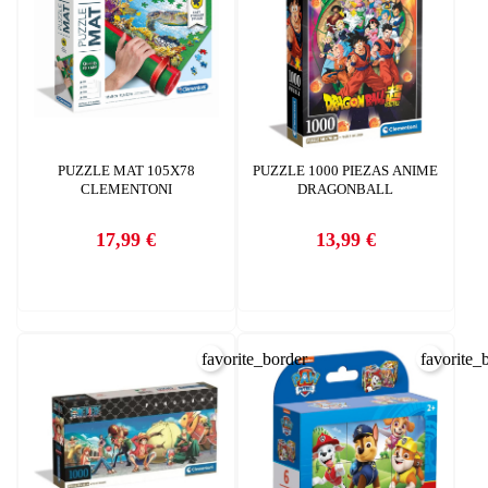
PUZZLE MAT 105X78
PUZZLE 1000 PIEZAS ANIME
CLEMENTONI
DRAGONBALL
17,99 €
13,99 €
Precio
Precio
favorite_border
favorite_
CREAR LISTA DE DESEOS
INICIAR SESIÓN
Nombre de la lista de deseos