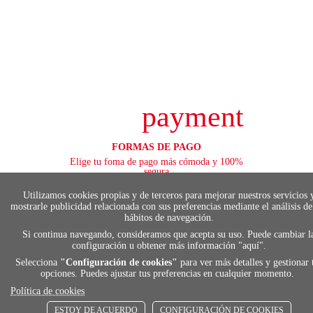
payment
FORMAS DE PAGO
Elige tu foma de pago más cómoda y 100%
segura
Utilizamos cookies propias y de terceros para mejorar nuestros servicios 
mostrarle publicidad relacionada con sus preferencias mediante el análisis de
hábitos de navegación.
local_shippin
Si continua navegando, consideramos que acepta su uso. Puede cambiar l
configuración u obtener más información "
aquí
".
Selecciona
"Configuración de cookies"
para ver más detalles y gestionar 
ENVÍOS RÁPIDOS
opciones. Puedes ajustar tus preferencias en cualquier momento.
De 24 h a 72 h
Política de cookies
ESTOY DE ACUERDO
CONFIGURACIÓN DE COOKIES