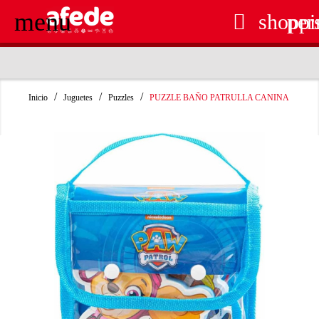
menu

shoppi
per
RECOGIDA EN TIENDA GRATUITA
Inicio
Juguetes
Puzzles
PUZZLE BAÑO PATRULLA CANINA