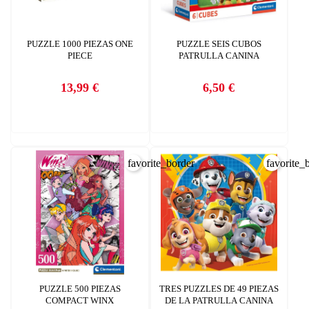
Debe iniciar sesión para guardar productos en su lista de deseos.
AÑADIR A LA LISTA DE DESEOS
PUZZLE 1000 PIEZAS ONE
PUZZLE SEIS CUBOS
CANCELAR
PIECE
PATRULLA CANINA
add_circle_outline
Crear nueva lista
CANCELAR
13,99 €
6,50 €
Precio
Precio
INICIAR SESIÓN
CREAR LISTA DE DESEOS
favorite_border
favorite_
PUZZLE 500 PIEZAS
TRES PUZZLES DE 49 PIEZAS
COMPACT WINX
DE LA PATRULLA CANINA