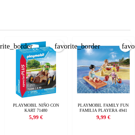
×
×
rite_border
favorite_border
favo
×
PLAYMOBIL NIÑO CON
PLAYMOBIL FAMILY FUN
KART 71480
FAMILIA PLAYERA 4941
5,99 €
9,99 €
Precio
Precio