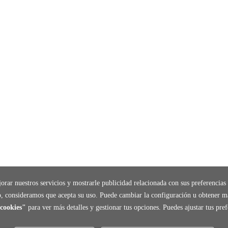
orar nuestros servicios y mostrarle publicidad relacionada con sus preferencias 
, consideramos que acepta su uso. Puede cambiar la configuración u obtener m
cookies"
para ver más detalles y gestionar tus opciones. Puedes ajustar tus pr