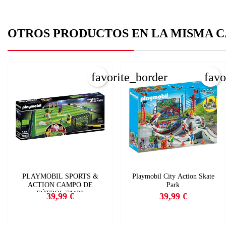
OTROS PRODUCTOS EN LA MISMA C
C
I
favorite_border
favo
Nom
Deb
A
add
PLAYMOBIL SPORTS &
Playmobil City Action Skate
ACTION CAMPO DE
Park
FÚTBOL 71120
39,99 €
39,99 €
Precio
Precio