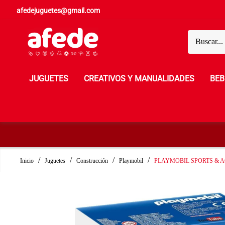
afedejuguetes@gmail.com
JUGUETES
CREATIVOS Y MANUALIDADES
BEB
Inicio
Juguetes
Construcción
Playmobil
PLAYMOBIL SPORTS & 