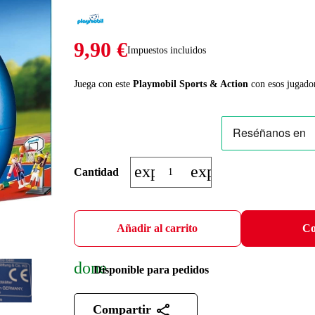
9,90 €
Impuestos incluidos
Juega con este
Playmobil Sports & Action
con esos jugado
expand_more
expand_less
Cantidad
Añadir al carrito
Co
done
Disponible para pedidos
Compartir