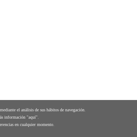
mediante el análisis de sus hábitos de navegación.
ás información "
aquí
".
eferencias en cualquier momento.