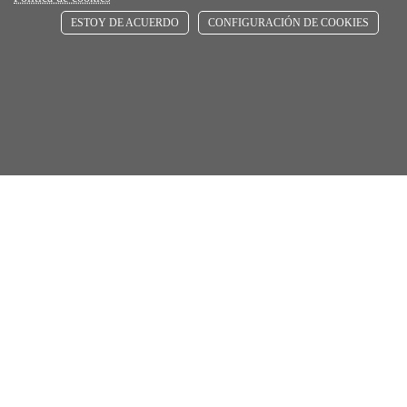
store
ESTOY DE ACUERDO
CONFIGURACIÓN DE COOKIES
RECOGE GRATIS
En nuestras tiendas
Únete a Familia Afede
Entiendo y acepto la
política de privacidad
Suscribirse