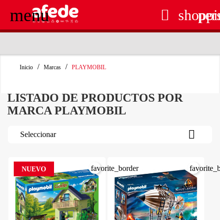
menu

shoppi
per
RECOGIDA EN TIENDA GRATUITA
Inicio
Marcas
PLAYMOBIL
LISTADO DE PRODUCTOS POR
MARCA PLAYMOBIL

Seleccionar
favorite_border
favorite_
NUEVO