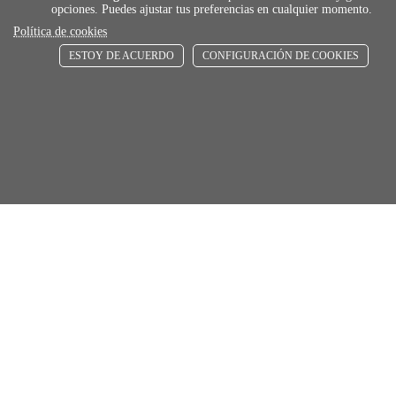
opciones. Puedes ajustar tus preferencias en cualquier momento.
De 24 h a 72 h
Política de cookies
ESTOY DE ACUERDO
CONFIGURACIÓN DE COOKIES
store
RECOGE GRATIS
En nuestras tiendas
Añadir al carrito
Comprar
Únete a Familia Afede
Entiendo y acepto la
política de privacidad