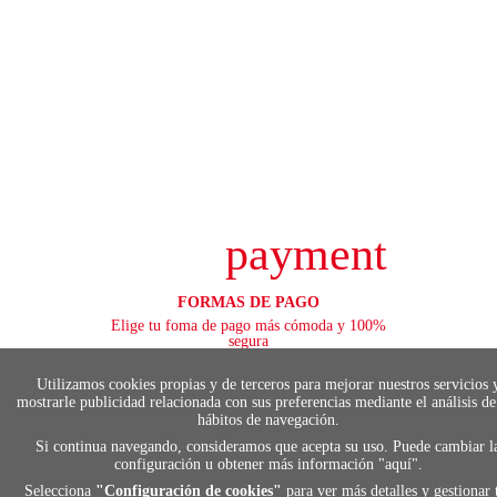
payment
FORMAS DE PAGO
Elige tu foma de pago más cómoda y 100%
segura
Utilizamos cookies propias y de terceros para mejorar nuestros servicios 
mostrarle publicidad relacionada con sus preferencias mediante el análisis de
hábitos de navegación.
local_shippin
Si continua navegando, consideramos que acepta su uso. Puede cambiar l
configuración u obtener más información "
aquí
".
Selecciona
"Configuración de cookies"
para ver más detalles y gestionar 
ENVÍOS RÁPIDOS