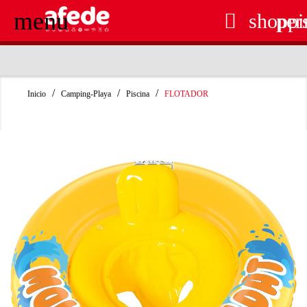
menu

shoppi
per
RECOGIDA EN TIENDA GRATUITA
Inicio
Camping-Playa
Piscina
FLOTADOR