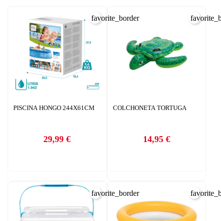
favorite_border
favorite_
PISCINA HONGO 244X61CM
COLCHONETA TORTUGA
29,99 €
14,95 €
Precio
Precio
favorite_border
favorite_
CREAR LISTA DE DESEOS
INICIAR SESIÓN