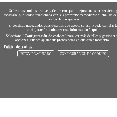
local_shippin
Utilizamos cookies propias y de terceros para mejorar nuestros servicios 
mostrarle publicidad relacionada con sus preferencias mediante el análisis de
ENVÍOS RÁPIDOS
hábitos de navegación.
De 24 h a 72 h
Si continua navegando, consideramos que acepta su uso. Puede cambiar l
configuración u obtener más información "
aquí
".
Selecciona
"Configuración de cookies"
para ver más detalles y gestionar 
opciones. Puedes ajustar tus preferencias en cualquier momento.
store
Política de cookies
ESTOY DE ACUERDO
CONFIGURACIÓN DE COOKIES
RECOGE GRATIS
En nuestras tiendas
Añadir al carrito
Comprar
Únete a Familia Afede