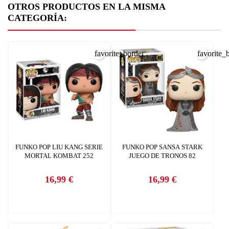
OTROS PRODUCTOS EN LA MISMA
CATEGORÍA:
CREAR LISTA DE DESEOS
INICIAR SESIÓN
Nombre de la lista de deseos
favorite_border
favorite_
Debe iniciar sesión para guardar productos en su lista de deseos.
AÑADIR A LA LISTA DE DESEOS
CANCELAR
add_circle_outline
Crear nueva lista
CANCELAR
INICIAR SESIÓN
CREAR LISTA DE DESEOS
FUNKO POP LIU KANG SERIE
FUNKO POP SANSA STARK
MORTAL KOMBAT 252
JUEGO DE TRONOS 82
16,99 €
16,99 €
Precio
Precio