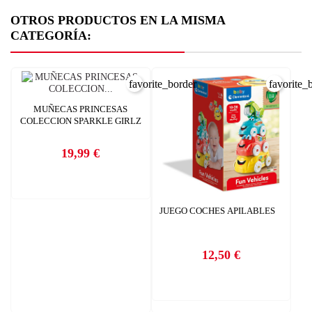
OTROS PRODUCTOS EN LA MISMA
CATEGORÍA:
favorite_border
favorite_
MUÑECAS PRINCESAS
COLECCION SPARKLE GIRLZ
19,99 €
Precio
CREAR LISTA DE DESEOS
JUEGO COCHES APILABLES
INICIAR SESIÓN
Nombre de la lista de deseos
12,50 €
Debe iniciar sesión para guardar productos en su lista de deseos.
Precio
AÑADIR A LA LISTA DE DESEOS
CANCELAR