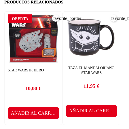
PRODUCTOS RELACIONADOS
favorite_border
favorite_
OFERTA
TAZA EL MANDALORIANO
STAR WARS IR HERO
STAR WARS
11,95 €
10,00 €
Precio
Precio
AÑADIR AL CARRITO
AÑADIR AL CARRITO