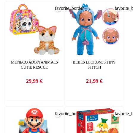
add_circle_outline
Crear nueva lista
CANCELAR
favorite_border
favorite_
INICIAR SESIÓN
CREAR LISTA DE DESEOS
MUÑECO ADOPTANIMALS
BEBES LLORONES TINY
CUTIE RESCUE
STITCH
29,99 €
21,99 €
Precio
Precio
favorite_border
favorite_