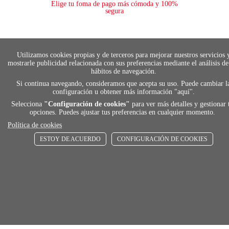
Elige tu foma de pago más cómoda y 100%
segura
local_shippin
Utilizamos cookies propias y de terceros para mejorar nuestros servicios 
mostrarle publicidad relacionada con sus preferencias mediante el análisis de
hábitos de navegación.
ENVÍOS RÁPIDOS
Si continua navegando, consideramos que acepta su uso. Puede cambiar l
configuración u obtener más información "
aquí
".
De 24 h a 72 h
Selecciona
"Configuración de cookies"
para ver más detalles y gestionar 
opciones. Puedes ajustar tus preferencias en cualquier momento.
Política de cookies
store
ESTOY DE ACUERDO
CONFIGURACIÓN DE COOKIES
RECOGE GRATIS
En nuestras tiendas
Añadir al carrito
Comprar