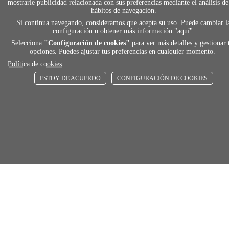
local_shippin
mostrarle publicidad relacionada con sus preferencias mediante el análisis de
hábitos de navegación.
Si continua navegando, consideramos que acepta su uso. Puede cambiar l
ENVÍOS RÁPIDOS
configuración u obtener más información "
aquí
".
De 24 h a 72 h
Selecciona
"Configuración de cookies"
para ver más detalles y gestionar 
opciones. Puedes ajustar tus preferencias en cualquier momento.
Política de cookies
store
ESTOY DE ACUERDO
CONFIGURACIÓN DE COOKIES
RECOGE GRATIS
En nuestras tiendas
Añadir al carrito
Comprar
Únete a Familia Afede