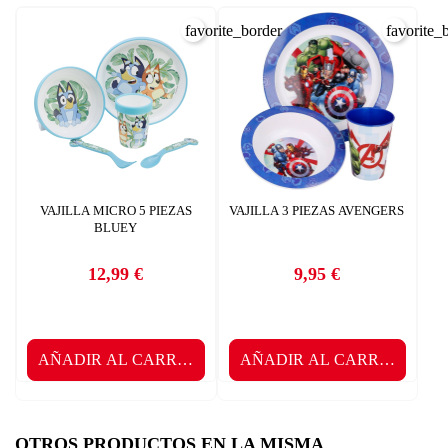
favorite_border
favorite_
VAJILLA MICRO 5 PIEZAS
VAJILLA 3 PIEZAS AVENGERS
BLUEY
12,99 €
9,95 €
Precio
Precio
AÑADIR AL CARRITO
AÑADIR AL CARRITO
OTROS PRODUCTOS EN LA MISMA