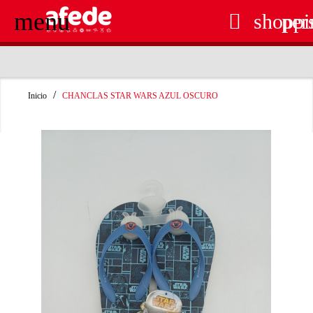
menu

shoppi
per
RECOGIDA EN TIENDA GRATUITA
Inicio
CHANCLAS STAR WARS AZUL OSCURO