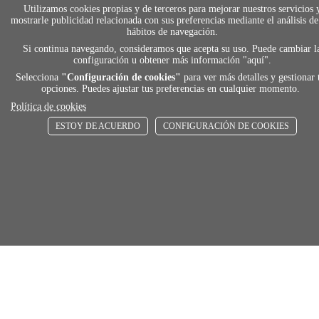
Utilizamos cookies propias y de terceros para mejorar nuestros servicios 
mostrarle publicidad relacionada con sus preferencias mediante el análisis de
hábitos de navegación.
Si continua navegando, consideramos que acepta su uso. Puede cambiar l
local_shippin
configuración u obtener más información "
aquí
".
Selecciona
"Configuración de cookies"
para ver más detalles y gestionar 
opciones. Puedes ajustar tus preferencias en cualquier momento.
ENVÍOS RÁPIDOS
Política de cookies
De 24 h a 72 h
ESTOY DE ACUERDO
CONFIGURACIÓN DE COOKIES
store
RECOGE GRATIS
En nuestras tiendas
Añadir al carrito
Comprar
Únete a Familia Afede