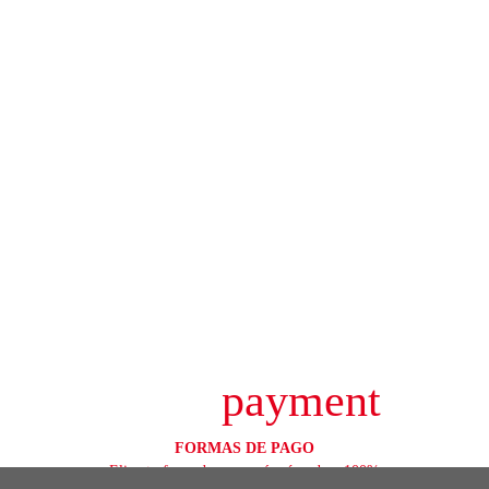
payment
FORMAS DE PAGO
Elige tu foma de pago más cómoda y 100%
segura