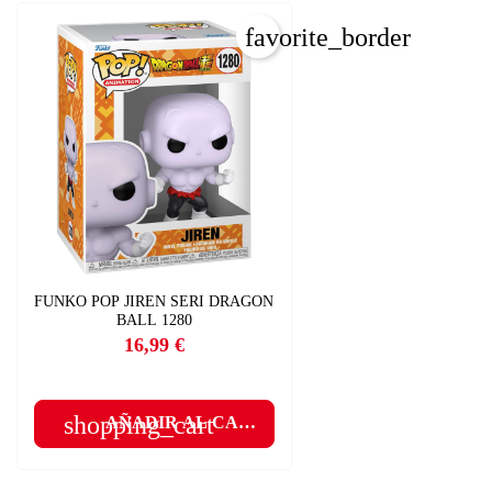
favorite_border
C
I
Nom
Deb
A
add
FUNKO POP JIREN SERI DRAGON
BALL 1280
16,99 €
Precio
shopping_cart
AÑADIR AL CARRITO