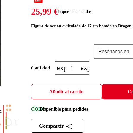
25,99 €
Impuestos incluidos
Figura de acción articulada de 17 cm basada en Dragon B
expand_more
expand_less
Cantidad
Añadir al carrito
Co
done
Disponible para pedidos
NEXT
Compartir