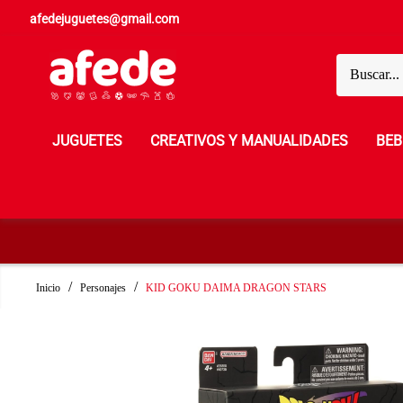
afedejuguetes@gmail.com
JUGUETES
CREATIVOS Y MANUALIDADES
BEB
Inicio
Personajes
KID GOKU DAIMA DRAGON STARS