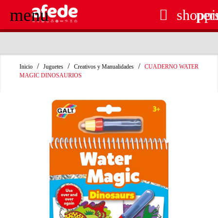
menu

shoppi
per
RECOGIDA EN TIENDA GRATUITA
Inicio
Juguetes
Creativos y Manualidades
CUADERNO WATER
MAGIC DINOSAURIOS