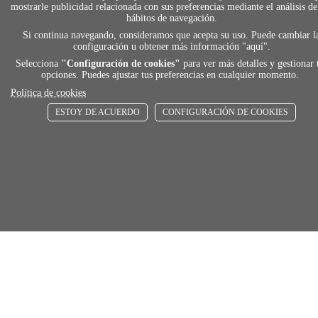
mostrarle publicidad relacionada con sus preferencias mediante el análisis de
hábitos de navegación.
local_shippin
Si continua navegando, consideramos que acepta su uso. Puede cambiar l
configuración u obtener más información "
aquí
".
ENVÍOS RÁPIDOS
Selecciona
"Configuración de cookies"
para ver más detalles y gestionar 
opciones. Puedes ajustar tus preferencias en cualquier momento.
De 24 h a 72 h
Política de cookies
ESTOY DE ACUERDO
CONFIGURACIÓN DE COOKIES
store
RECOGE GRATIS
En nuestras tiendas
Añadir al carrito
Comprar
Únete a Familia Afede