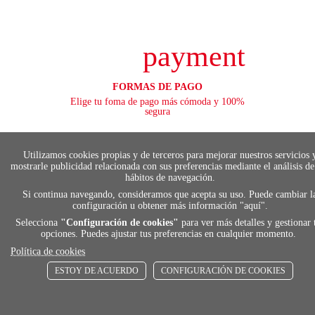
payment
FORMAS DE PAGO
Elige tu foma de pago más cómoda y 100%
segura
Utilizamos cookies propias y de terceros para mejorar nuestros servicios 
mostrarle publicidad relacionada con sus preferencias mediante el análisis de
local_shippin
hábitos de navegación.
Si continua navegando, consideramos que acepta su uso. Puede cambiar l
configuración u obtener más información "
aquí
".
ENVÍOS RÁPIDOS
Selecciona
"Configuración de cookies"
para ver más detalles y gestionar 
De 24 h a 72 h
opciones. Puedes ajustar tus preferencias en cualquier momento.
Política de cookies
ESTOY DE ACUERDO
CONFIGURACIÓN DE COOKIES
store
RECOGE GRATIS