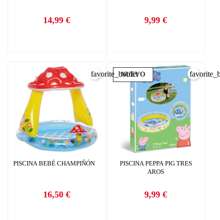
14,99 €
9,99 €
Precio
Precio
favorite_border
favorite_
NUEVO
PISCINA BEBÉ CHAMPIÑÓN
PISCINA PEPPA PIG TRES
AROS
16,50 €
9,99 €
Precio
Precio