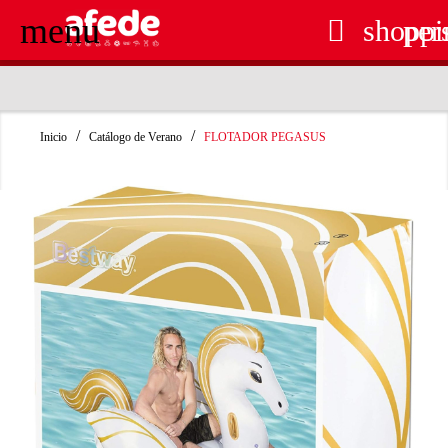
menu

shoppi
per
RECOGIDA EN TIENDA GRATUITA
Inicio
Catálogo de Verano
FLOTADOR PEGASUS